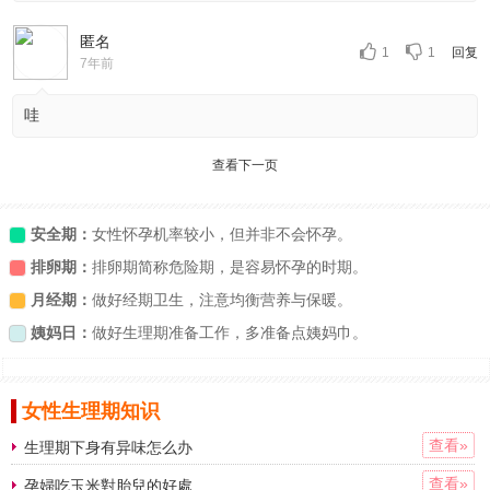
匿名
1
1
回复
7年前
哇
查看下一页
安全期：
女性怀孕机率较小，但并非不会怀孕。
排卵期：
排卵期简称危险期，是容易怀孕的时期。
月经期：
做好经期卫生，注意均衡营养与保暖。
姨妈日：
做好生理期准备工作，多准备点姨妈巾。
女性生理期知识
查看»
生理期下身有异味怎么办
查看»
孕婦吃玉米對胎兒的好處