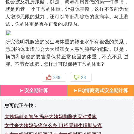
也会波及乳房康健，以是，调养乳房要做的第一件事情，
就是包管 一个正常的体重，让身体平衡，这样不仅能为女
人增添无限的魅力，还可以降低乳腺癌的发病率。马上测
试，你的体重是否在正常的规模内。
研究说明乳腺癌的发生与体重的转变水平有很强的关系，
急剧的体重增加会大大增添女人患乳腺癌的危险。以是，
预防乳腺癌的要害是保持正常稳固的体重，不克不及 过
胖。不节食减肥，怎样才可以保持正常的体重?
249
28
➤ 安全期计算
➤ EQ情商测试安全期计算
您可能正在找：
大姨妈前会胸胀 揭秘大姨妈胸胀的应对措施
女性来大姨妈头疼怎么办 11招缓解生理期头疼