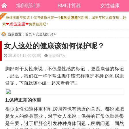
排卵期计算
BMI计算器
女性健康
身体肥胖早知道！你与健康只差一个
BMI计算器
的距离，城里年轻人都在用，赶
❤点击这里❤
紧
免费使用吧！
当前位置：
首页
>
安全期知识
>
女人这处的健康该如何保护呢？
2016-04-19 00:00:00
浏览
947次
胸部对于女性来说，不仅是性感的标记 ，更是康健的标记
，那么，我们在一样平常生涯中该怎样掩护本身 的乳房康
健呢，下面就随小编一起来看看吧!!
1.保持正常的体重
很少女性知道体重和乳房调养也有亲近的关系。都说减肥
是女人的终身事业，对于女人来说，保持的正常体重是很
是主要，过于肥胖会引发种种身体问题，疾病问题，固然