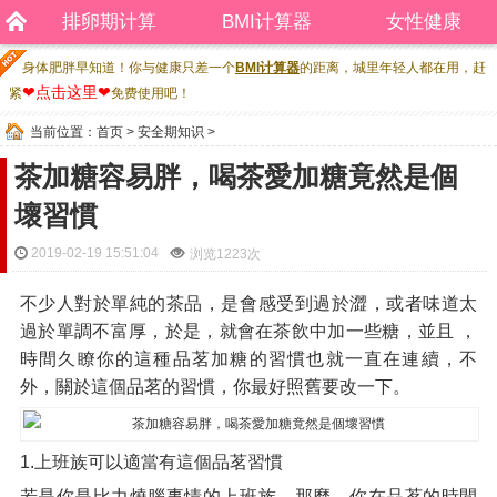
排卵期计算
BMI计算器
女性健康
身体肥胖早知道！你与健康只差一个
BMI计算器
的距离，城里年轻人都在用，赶
❤点击这里❤
紧
免费使用吧！
当前位置：
首页
>
安全期知识
>
茶加糖容易胖，喝茶愛加糖竟然是個
壞習慣
2019-02-19 15:51:04
浏览
1223次
不少人對於單純的茶品，是會感受到過於澀，或者味道太
過於單調不富厚，於是，就會在茶飲中加一些糖，並且 ，
時間久瞭你的這種品茗加糖的習慣也就一直在連續，不
外，關於這個品茗的習慣，你最好照舊要改一下。
1.上班族可以適當有這個品茗習慣
若是你是比力燒腦事情的上班族，那麼，你在品茗的時間