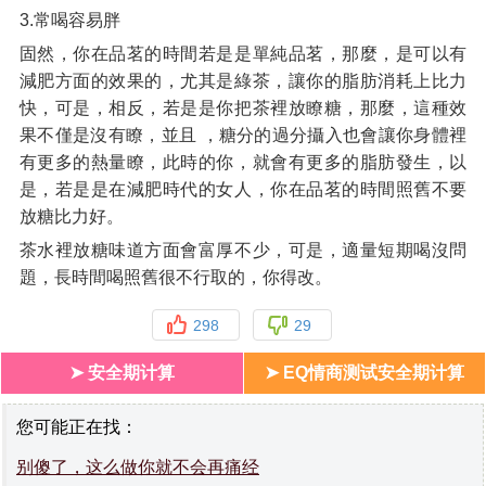
3.常喝容易胖
固然，你在品茗的時間若是是單純品茗，那麼，是可以有
減肥方面的效果的，尤其是綠茶，讓你的脂肪消耗上比力
快，可是，相反，若是是你把茶裡放瞭糖，那麼，這種效
果不僅是沒有瞭，並且 ，糖分的過分攝入也會讓你身體裡
有更多的熱量瞭，此時的你，就會有更多的脂肪發生，以
是，若是是在減肥時代的女人，你在品茗的時間照舊不要
放糖比力好。
茶水裡放糖味道方面會富厚不少，可是，適量短期喝沒問
題，長時間喝照舊很不行取的，你得改。
298
29
➤ 安全期计算
➤ EQ情商测试安全期计算
您可能正在找：
别傻了，这么做你就不会再痛经