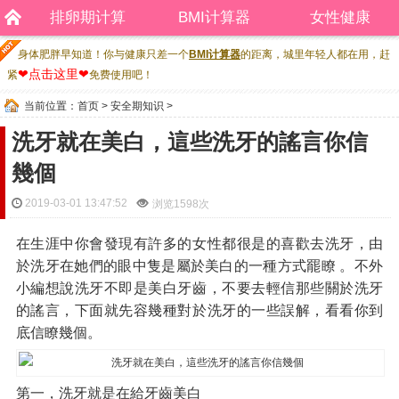
排卵期计算
BMI计算器
女性健康
身体肥胖早知道！你与健康只差一个
BMI计算器
的距离，城里年轻人都在用，赶
❤点击这里❤
紧
免费使用吧！
当前位置：
首页
>
安全期知识
>
洗牙就在美白，這些洗牙的謠言你信
幾個
2019-03-01 13:47:52
浏览
1598次
在生涯中你會發現有許多的女性都很是的喜歡去洗牙，由
於洗牙在她們的眼中隻是屬於美白的一種方式罷瞭 。不外
小編想說洗牙不即是美白牙齒，不要去輕信那些關於洗牙
的謠言，下面就先容幾種對於洗牙的一些誤解，看看你到
底信瞭幾個。
第一，洗牙就是在給牙齒美白