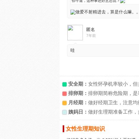
你牛逼，这种事还好意思说？
做爱不射精进去，算是什么嘛。
匿名
7年前
哇
安全期：
女性怀孕机率较小，但
排卵期：
排卵期简称危险期，是
月经期：
做好经期卫生，注意均
姨妈日：
做好生理期准备工作，
女性生理期知识