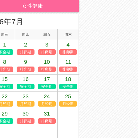
女性健康
26年7月
周三
周四
周五
周六
1
2
3
4
安全期
排卵期
排卵期
排卵期
8
9
10
11
排卵期
排卵期
排卵期
排卵期
15
16
17
18
安全期
安全期
安全期
安全期
22
23
24
25
月经期
月经期
月经期
月经期
29
30
31
安全期
排卵期
排卵期