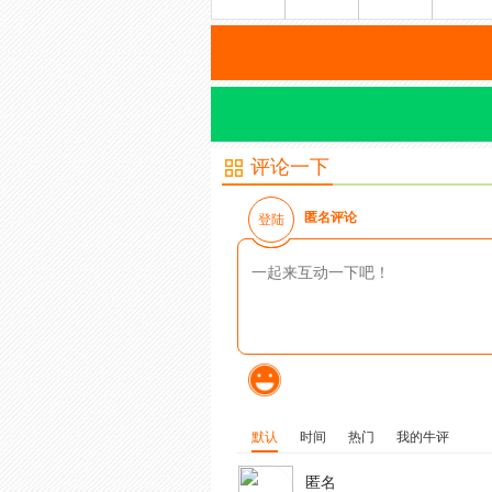
评论一下
匿名评论
登陆
默认
时间
热门
我的牛评
匿名