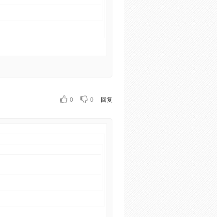
0
0
回复