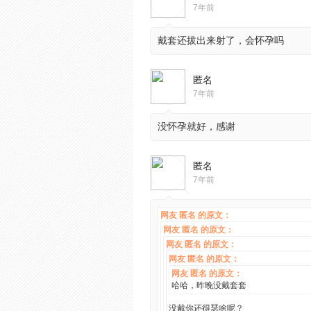
7年前
戴套还拔出来射了，会怀孕吗
匿名
7年前
没怀孕就好，感谢
匿名
7年前
网友 匿名 的原文：
网友 匿名 的原文：
网友 匿名 的原文：
网友 匿名 的原文：
网友 匿名 的原文：
哈哈，昨晚没戴套套
没戴你还得瑟啥呢？