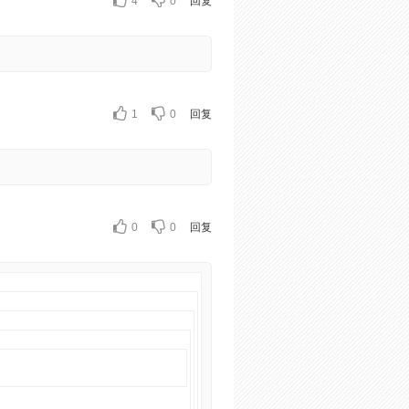
4
0
回复
1
0
回复
0
0
回复