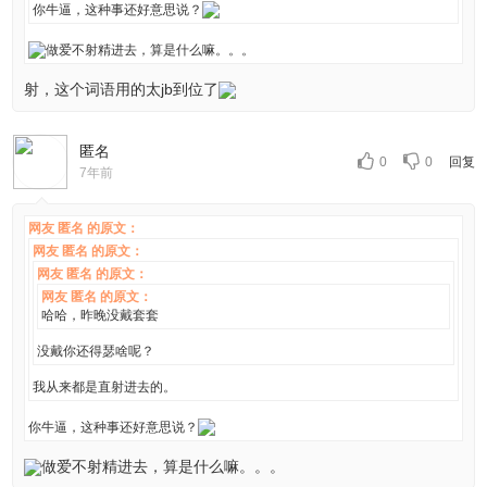
你牛逼，这种事还好意思说？
做爱不射精进去，算是什么嘛。。。
射，这个词语用的太jb到位了
匿名
0
0
回复
7年前
网友 匿名 的原文：
网友 匿名 的原文：
网友 匿名 的原文：
网友 匿名 的原文：
哈哈，昨晚没戴套套
没戴你还得瑟啥呢？
我从来都是直射进去的。
你牛逼，这种事还好意思说？
做爱不射精进去，算是什么嘛。。。