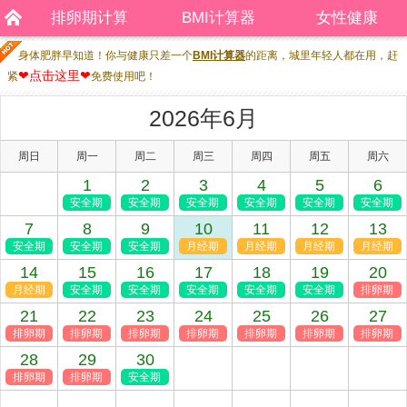
排卵期计算
BMI计算器
女性健康
身体肥胖早知道！你与健康只差一个
BMI计算器
的距离，城里年轻人都在用，赶
❤点击这里❤
紧
免费使用吧！
2026年6月
周日
周一
周二
周三
周四
周五
周六
1
2
3
4
5
6
安全期
安全期
安全期
安全期
安全期
安全期
7
8
9
10
11
12
13
安全期
安全期
安全期
月经期
月经期
月经期
月经期
14
15
16
17
18
19
20
月经期
安全期
安全期
安全期
安全期
安全期
排卵期
21
22
23
24
25
26
27
排卵期
排卵期
排卵期
排卵期
排卵期
排卵期
排卵期
28
29
30
排卵期
排卵期
安全期