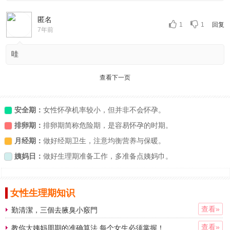
匿名
1
1
回复
7年前
哇
查看下一页
安全期：
女性怀孕机率较小，但并非不会怀孕。
排卵期：
排卵期简称危险期，是容易怀孕的时期。
月经期：
做好经期卫生，注意均衡营养与保暖。
姨妈日：
做好生理期准备工作，多准备点姨妈巾。
女性生理期知识
查看»
勤清潔，三個去腋臭小竅門
查看»
教你大姨妈周期的准确算法 每个女生必须掌握！