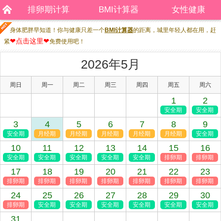
排卵期计算
BMI计算器
女性健康
身体肥胖早知道！你与健康只差一个
BMI计算器
的距离，城里年轻人都在用，赶
❤点击这里❤
紧
免费使用吧！
2026年5月
周日
周一
周二
周三
周四
周五
周六
1
2
安全期
安全期
3
4
5
6
7
8
9
安全期
月经期
月经期
月经期
月经期
月经期
安全期
10
11
12
13
14
15
16
安全期
安全期
安全期
安全期
安全期
排卵期
排卵期
17
18
19
20
21
22
23
排卵期
排卵期
排卵期
排卵期
排卵期
排卵期
排卵期
24
25
26
27
28
29
30
排卵期
安全期
安全期
安全期
安全期
安全期
安全期
31