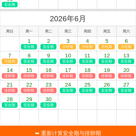
安全期
2026年6月
周日
周一
周二
周三
周四
周五
周六
1
2
3
4
5
6
安全期
安全期
月经期
月经期
月经期
月经期
7
8
9
10
11
12
13
月经期
安全期
安全期
安全期
安全期
安全期
安全期
14
15
16
17
18
19
20
排卵期
排卵期
排卵期
排卵期
排卵期
排卵期
排卵期
21
22
23
24
25
26
27
排卵期
排卵期
排卵期
安全期
安全期
安全期
安全期
28
29
30
安全期
安全期
安全期
➥ 重新计算安全期与排卵期