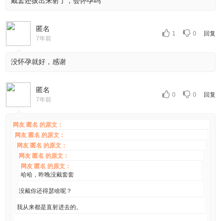
戴套还拔出来射了，会怀孕吗
匿名
1
0
回复
7年前
没怀孕就好，感谢
匿名
0
0
回复
7年前
网友 匿名 的原文：
网友 匿名 的原文：
网友 匿名 的原文：
网友 匿名 的原文：
网友 匿名 的原文：
哈哈，昨晚没戴套套
没戴你还得瑟啥呢？
我从来都是直射进去的。