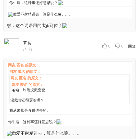
你牛逼，这种事还好意思说？
做爱不射精进去，算是什么嘛。。。
射，这个词语用的太jb到位了
匿名
0
0
回复
7年前
网友 匿名 的原文：
网友 匿名 的原文：
网友 匿名 的原文：
网友 匿名 的原文：
哈哈，昨晚没戴套套
没戴你还得瑟啥呢？
我从来都是直射进去的。
你牛逼，这种事还好意思说？
做爱不射精进去，算是什么嘛。。。