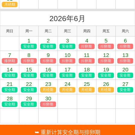
月经期
2026年6月
周日
周一
周二
周三
周四
周五
周六
1
2
3
4
5
6
安全期
安全期
安全期
排卵期
排卵期
排卵期
7
8
9
10
11
12
13
排卵期
排卵期
排卵期
排卵期
排卵期
排卵期
排卵期
14
15
16
17
18
19
20
安全期
安全期
安全期
安全期
安全期
安全期
安全期
21
22
23
24
25
26
27
安全期
安全期
月经期
月经期
月经期
月经期
安全期
28
29
30
安全期
安全期
排卵期
➥ 重新计算安全期与排卵期