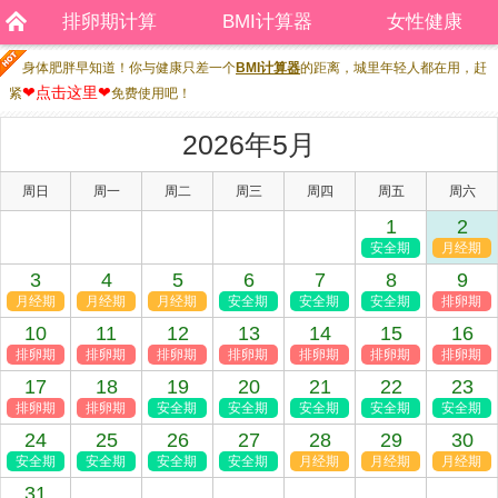
排卵期计算
BMI计算器
女性健康
身体肥胖早知道！你与健康只差一个
BMI计算器
的距离，城里年轻人都在用，赶
❤点击这里❤
紧
免费使用吧！
2026年5月
周日
周一
周二
周三
周四
周五
周六
1
2
安全期
月经期
3
4
5
6
7
8
9
月经期
月经期
月经期
安全期
安全期
安全期
排卵期
10
11
12
13
14
15
16
排卵期
排卵期
排卵期
排卵期
排卵期
排卵期
排卵期
17
18
19
20
21
22
23
排卵期
排卵期
安全期
安全期
安全期
安全期
安全期
24
25
26
27
28
29
30
安全期
安全期
安全期
安全期
月经期
月经期
月经期
31