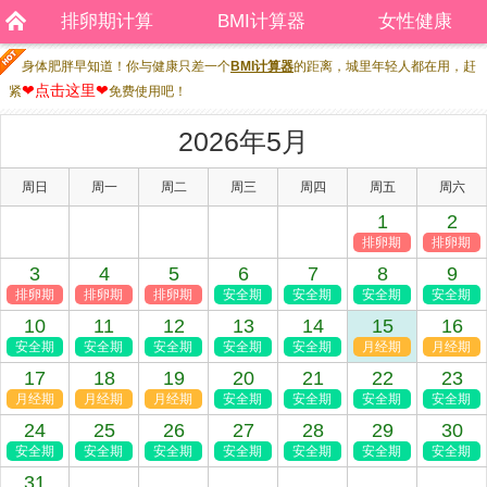
排卵期计算
BMI计算器
女性健康
身体肥胖早知道！你与健康只差一个
BMI计算器
的距离，城里年轻人都在用，赶
❤点击这里❤
紧
免费使用吧！
2026年5月
周日
周一
周二
周三
周四
周五
周六
1
2
排卵期
排卵期
3
4
5
6
7
8
9
排卵期
排卵期
排卵期
安全期
安全期
安全期
安全期
10
11
12
13
14
15
16
安全期
安全期
安全期
安全期
安全期
月经期
月经期
17
18
19
20
21
22
23
月经期
月经期
月经期
安全期
安全期
安全期
安全期
24
25
26
27
28
29
30
安全期
安全期
安全期
安全期
安全期
安全期
安全期
31