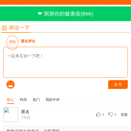
❤ 测测你的健康值(BMI)
评论一下
匿名评论
登陆
发 布
默认
时间
热门
我的牛评
匿名
4
0
回复
7年前