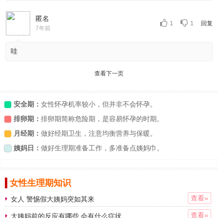
匿名
1
1
回复
7年前
哇
查看下一页
安全期：
女性怀孕机率较小，但并非不会怀孕。
排卵期：
排卵期简称危险期，是容易怀孕的时期。
月经期：
做好经期卫生，注意均衡营养与保暖。
姨妈日：
做好生理期准备工作，多准备点姨妈巾。
女性生理期知识
查看»
女人 警惕假大姨妈突如其来
查看»
大姨妈前的反应有哪些 会有什么症状