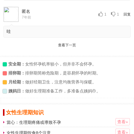
匿名
1
1
回复
7年前
哇
查看下一页
安全期：
女性怀孕机率较小，但并非不会怀孕。
排卵期：
排卵期简称危险期，是容易怀孕的时期。
月经期：
做好经期卫生，注意均衡营养与保暖。
姨妈日：
做好生理期准备工作，多准备点姨妈巾。
女性生理期知识
查看»
當心：生理期疼痛或導致不孕
查看»
女性生理期饮食8个注意