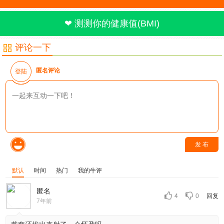
❤ 测测你的健康值(BMI)
评论一下
匿名评论
登陆
发 布
默认
时间
热门
我的牛评
匿名
4
0
回复
7年前