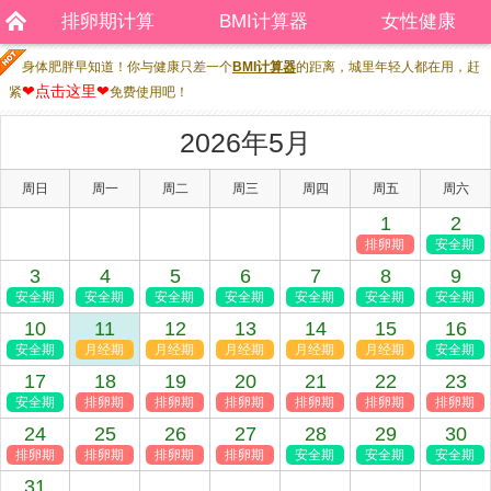
排卵期计算
BMI计算器
女性健康
身体肥胖早知道！你与健康只差一个
BMI计算器
的距离，城里年轻人都在用，赶
❤点击这里❤
紧
免费使用吧！
2026年5月
周日
周一
周二
周三
周四
周五
周六
1
2
排卵期
安全期
3
4
5
6
7
8
9
安全期
安全期
安全期
安全期
安全期
安全期
安全期
10
11
12
13
14
15
16
安全期
月经期
月经期
月经期
月经期
月经期
安全期
17
18
19
20
21
22
23
安全期
排卵期
排卵期
排卵期
排卵期
排卵期
排卵期
24
25
26
27
28
29
30
排卵期
排卵期
排卵期
排卵期
安全期
安全期
安全期
31