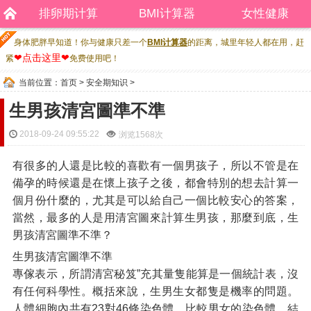
排卵期计算
BMI计算器
女性健康
身体肥胖早知道！你与健康只差一个
BMI计算器
的距离，城里年轻人都在用，赶
❤点击这里❤
紧
免费使用吧！
当前位置：
首页
>
安全期知识
>
生男孩清宮圖準不準
2018-09-24 09:55:22
浏览
1568次
有很多的人還是比較的喜歡有一個男孩子，所以不管是在
備孕的時候還是在懷上孩子之後，都會特別的想去計算一
個月份什麼的，尤其是可以給自己一個比較安心的答案，
當然，最多的人是用清宮圖來計算生男孩，那麼到底，生
男孩清宮圖準不準？
生男孩清宮圖準不準
專傢表示，所謂清宮秘笈”充其量隻能算是一個統計表，沒
有任何科學性。概括來說，生男生女都隻是機率的問題。
人體細胞內共有23對46條染色體。比較男女的染色體，結