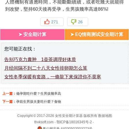
人體機制有適應時間，不能斷斷續續，或者吃幾天就能得
到改變，堅持60天後再受孕，生男孩幾率高達86%!
271
26
➤ 安全期计算
➤ EQ情商测试安全期计算
您可能正在找：
告别巧克力囊肿 1壶茶调理好体质
月经间隔不到二十八天女性排卵期怎么算
女性冬季保暖有套路，一條龍下來保證你不畏寒
上一篇：
備孕期吃什麼？生男孩幾率高
下一篇：
孕前生男孩夫妻吃什麼？食物
Copyright © 2017-2026
女性安全期
计算器 版权所有
数据地图
thvksoft.com
- 鄂ICP备18016345号-2 -
粤公网安备 44030502003273号