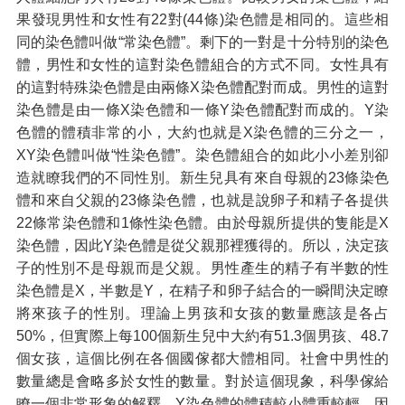
果發現男性和女性有22對(44條)染色體是相同的。這些相
同的染色體叫做“常染色體”。剩下的一對是十分特別的染色
體，男性和女性的這對染色體組合的方式不同。女性具有
的這對特殊染色體是由兩條X染色體配對而成。男性的這對
染色體是由一條X染色體和一條Y染色體配對而成的。Y染
色體的體積非常的小，大約也就是X染色體的三分之一，
XY染色體叫做“性染色體”。染色體組合的如此小小差別卻
造就瞭我們的不同性別。新生兒具有來自母親的23條染色
體和來自父親的23條染色體，也就是說卵子和精子各提供
22條常染色體和1條性染色體。由於母親所提供的隻能是X
染色體，因此Y染色體是從父親那裡獲得的。所以，決定孩
子的性別不是母親而是父親。男性產生的精子有半數的性
染色體是X，半數是Y，在精子和卵子結合的一瞬間決定瞭
將來孩子的性別。理論上男孩和女孩的數量應該是各占
50%，但實際上每100個新生兒中大約有51.3個男孩、48.7
個女孩，這個比例在各個國傢都大體相同。社會中男性的
數量總是會略多於女性的數量。對於這個現象，科學傢給
瞭一個非常形象的解釋，Y染色體的體積較小體重較輕，因