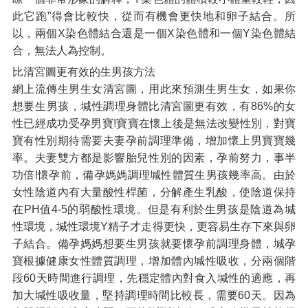
此它跑”得會比較快，從而有機會更快地和卵子結合。所
以，兩個X染色體結合還是一個X染色體和一個Y染色體結
合，無法人為控制。
比清宮圖更有效的生男孩方法
網上流傳生男生女清宮圖，用此來預測生男生女，如果你
想要生男孩，堿性調理身體比清宮圖更有效，有86%的女
性已經成功受孕男寶!寶寶在懷上後是無法改變性別，對寶
寶有性別期待需要夫妻孕前調理準備，增加懷上男寶寶幾
率。夫妻雙方都是影響胎兒性別的因素，孕前努力，事半
功倍!懷孕前，備孕媽媽調理堿性體質生男孩幾率高。由於
女性陰道內有大量酸性桿菌，分解產生乳酸，使陰道保持
在PH值4-5的弱酸性環境。但是有利於生男孩是陰道為堿
性環境，堿性環境Y精子才走得更快，更容易生存下來與卵
子結合。備孕媽媽想要生男孩就要懷孕前調理身體，堿孕
寶根據健康女性體質調理，增加體內堿性吸收，分兩個階
段60天時間進行調理，先穩定體內對食入堿性的適應，再
加大堿性吸收量，堅持調理時間比較長，需要60天。因為