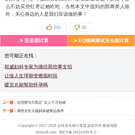
么不妨买些红枣让她吃吃，当然本文中提到的那两类人除
外，关心身边的人是我们应该做的事！
291
30
➤ 安全期计算
➤ EQ情商测试安全期计算
您可能正在找：
权威妇科专家为痛经那些事支招
让恼人生理期变燃脂时段
暖宮丸能幫助怀孕嗎
上一篇：
生理期“8大禁忌” 女人千万别碰
下一篇：
调理女性大姨妈保健粥品推荐
Copyright © 2017-2026
女性安全期
计算器 版权所有
数据地图
thvksoft.com
- 鄂ICP备18016345号-2 -