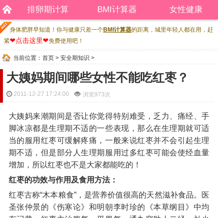
排卵期计算
BMI计算器
女性健康
身体肥胖早知道！你与健康只差一个
BMI计算器
的距离，城里年轻人都在用，赶
❤点击这里❤
紧
免费使用吧！
当前位置：
首页
>
安全期知识
>
大姨妈期间哪些女性不能吃红枣？
2011-12-27 17:24:00
浏览
973次
大姨妈来潮期间是否让你觉得特别难受，乏力、痛经、手
脚冰凉都是生理期不适的一些表现，那么在生理期就可适
当的服用红枣可缓解疼痛，一般来说红枣并不会引起生理
期不适，但是部分人生理期服用过多红枣可能会使经血量
增加，所以红枣也不是大家都能吃的！
红枣的功效与作用及食用方法：
红枣古称“木本粮食”，是营养价值很高的天然滋补食品。医
圣张仲景的《伤寒论》和明朝李时珍的《本草纲目》中均