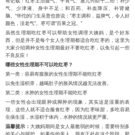
有记载：红枣主治腹气、平胃气、通九窍助十二经；补少
气、少津液、身中不足；和百药、补血降压、补肾健
脑。“华佗的门生吴普也曾说：”枣主调和，益脾气，令人好
颜色，没老气”。枣可谓“百果之冠。”
虽然生理期吃红枣可以帮助女性调理大姨妈，是个好东
西，但是并不是每个女人生理期都适合吃红枣的，这里为
大家介绍两种女性生理期最好不要吃红枣，以免引起一些
不良反应！
哪些女性生理期不可以吃红枣？
第一类：容易有腹胀的女性生理期不能吃红枣
以免生湿积滞，越喝肚子的胀风情况越无法改善。
第二类：水肿的女性生理期不能吃红枣
一些女性会出现眼肿或脚肿的现象，其实这是湿重的表
现，这些人就不适合服食红枣，因为红枣味甜，多吃容易
生痰生湿，水湿积于体内，水肿的情况就更严重。
温馨提示：
大姨妈期间是女人最脆弱的时候，需要特别多
的关心与呵护，如果你的亲人、朋友正处在这个阶段，那