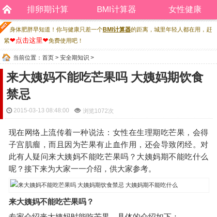
排卵期计算
BMI计算器
女性健康
身体肥胖早知道！你与健康只差一个
BMI计算器
的距离，城里年轻人都在用，赶
❤点击这里❤
紧
免费使用吧！
当前位置：
首页
>
安全期知识
>
来大姨妈不能吃芒果吗 大姨妈期饮食
禁忌
2015-03-13 08:48:00
浏览
1072次
现在网络上流传着一种说法：女性在生理期吃芒果，会得
子宫肌瘤，而且因为芒果有止血作用，还会导致闭经。对
此有人疑问来大姨妈不能吃芒果吗？大姨妈期不能吃什么
呢？接下来为大家一一介绍，供大家参考。
来大姨妈不能吃芒果吗？
专家介绍来大姨妈时能吃芒果。具体的介绍如下：