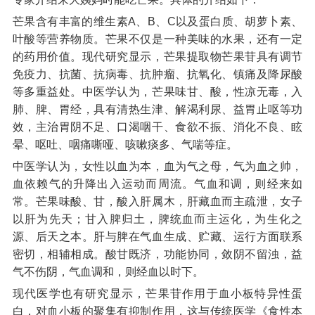
芒果含有丰富的维生素A、B、C以及蛋白质、胡萝卜素、
叶酸等营养物质。芒果不仅是一种美味的水果，还有一定
的药用价值。现代研究显示，芒果提取物芒果苷具有调节
免疫力、抗菌、抗病毒、抗肿瘤、抗氧化、镇痛及降尿酸
等多重益处。中医学认为，芒果味甘、酸，性凉无毒，入
肺、脾、胃经，具有清热生津、解渴利尿、益胃止呕等功
效，主治胃阴不足、口渴咽干、食欲不振、消化不良、眩
晕、呕吐、咽痛嘶哑、咳嗽痰多、气喘等症。
中医学认为，女性以血为本，血为气之母，气为血之帅，
血依赖气的升降出入运动而周流。气血和调，则经来如
常。芒果味酸、甘，酸入肝属木，肝藏血而主疏泄，女子
以肝为先天；甘入脾归土，脾统血而主运化，为生化之
源、后天之本。肝与脾在气血生成、贮藏、运行方面联系
密切，相辅相成。酸甘既济，功能协同，敛阴不留浊，益
气不伤阴，气血调和，则经血以时下。
现代医学也有研究显示，芒果苷作用于血小板特异性蛋
白，对血小板的聚集有抑制作用，这与传统医学《食性本