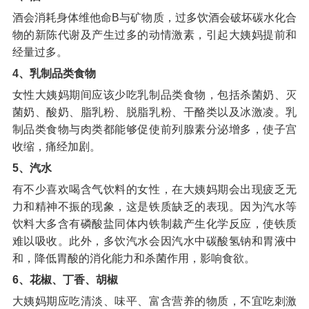
酒会消耗身体维他命B与矿物质，过多饮酒会破坏碳水化合
物的新陈代谢及产生过多的动情激素，引起大姨妈提前和
经量过多。
4、乳制品类食物
女性大姨妈期间应该少吃乳制品类食物，包括杀菌奶、灭
菌奶、酸奶、脂乳粉、脱脂乳粉、干酪类以及冰激凌。乳
制品类食物与肉类都能够促使前列腺素分泌增多，使子宫
收缩，痛经加剧。
5、汽水
有不少喜欢喝含气饮料的女性，在大姨妈期会出现疲乏无
力和精神不振的现象，这是铁质缺乏的表现。因为汽水等
饮料大多含有磷酸盐同体内铁制裁产生化学反应，使铁质
难以吸收。此外，多饮汽水会因汽水中碳酸氢钠和胃液中
和，降低胃酸的消化能力和杀菌作用，影响食欲。
6、花椒、丁香、胡椒
大姨妈期应吃清淡、味平、富含营养的物质，不宜吃刺激