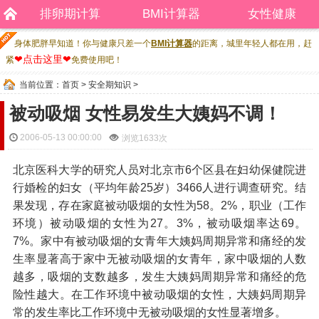
排卵期计算
BMI计算器
女性健康
身体肥胖早知道！你与健康只差一个
BMI计算器
的距离，城里年轻人都在用，赶
❤点击这里❤
紧
免费使用吧！
当前位置：
首页
>
安全期知识
>
被动吸烟 女性易发生大姨妈不调！
2006-05-13 00:00:00
浏览
1633次
北京医科大学的研究人员对北京市6个区县在妇幼保健院进
行婚检的妇女（平均年龄25岁）3466人进行调查研究。结
果发现，存在家庭被动吸烟的女性为58。2%，职业（工作
环境）被动吸烟的女性为27。3%，被动吸烟率达69。
7%。家中有被动吸烟的女青年大姨妈周期异常和痛经的发
生率显著高于家中无被动吸烟的女青年，家中吸烟的人数
越多，吸烟的支数越多，发生大姨妈周期异常和痛经的危
险性越大。在工作环境中被动吸烟的女性，大姨妈周期异
常的发生率比工作环境中无被动吸烟的女性显著增多。