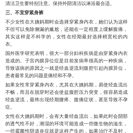
清洁卫生要特别注意。保持外阴清洁以淋浴最合适。
三、不宜穿紧身裤
不少女性在大姨妈期时会选择穿紧身内衣，她们认为这样
不但可以免除侧漏的尴尬，还能在一定程度上缓解腹痛，
其实这样是不科学的，女性在经期最好选择稍宽松的内
衣。
国外医学研究表明，很大一部分妇科疾病是由穿紧身内衣
造成的。子宫内膜异位症是目前发病率很高的一种疾病，
导致该病的原因之一就是经血逆流到腹腔引起内膜异位，
患者最常见的问题是痛经和不孕。
如果女性常穿紧身内衣，尤其在大姨妈期，易使经血流出
不畅，而且在脱穿时还会使盆腹腔压力突变，很容易造成
经血逆流，最终出现经期腰疼、腹痛症状，甚至导致不孕
症。
女性在大姨妈期时，会有大量经血流出，如果此时会阴部
的透气性不好，潮湿的环境可能造成一些微生物的滋生，
一些霉菌性阴道炎症就是这样产生的，如果治疗不及时，