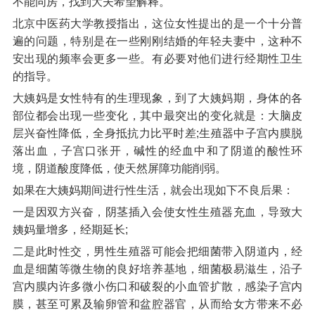
不能同房，找到大夫希望解释。
北京中医药大学教授指出，这位女性提出的是一个十分普
遍的问题，特别是在一些刚刚结婚的年轻夫妻中，这种不
安出现的频率会更多一些。有必要对他们进行经期性卫生
的指导。
大姨妈是女性特有的生理现象，到了大姨妈期，身体的各
部位都会出现一些变化，其中最突出的变化就是：大脑皮
层兴奋性降低，全身抵抗力比平时差;生殖器中子宫内膜脱
落出血，子宫口张开，碱性的经血中和了阴道的酸性环
境，阴道酸度降低，使天然屏障功能削弱。
如果在大姨妈期间进行性生活，就会出现如下不良后果：
一是因双方兴奋，阴茎插入会使女性生殖器充血，导致大
姨妈量增多，经期延长;
二是此时性交，男性生殖器可能会把细菌带入阴道内，经
血是细菌等微生物的良好培养基地，细菌极易滋生，沿子
宫内膜内许多微小伤口和破裂的小血管扩散，感染子宫内
膜，甚至可累及输卵管和盆腔器官，从而给女方带来不必