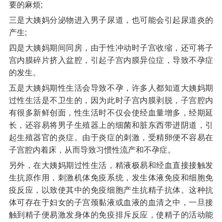
要的麻烦;
三是大姨妈分泌物进入男子尿道，也可能会引起尿道炎的
产生;
四是大姨妈期间同房，由于性冲动时子宫收缩，还可将子
宫内膜碎片挤入盆腔，引起子宫内膜异位症，导致不孕症
的发生。
五是大姨妈期性生活会导致不孕，许多人都知道大姨妈期
过性生活是不卫生的，因为此时子宫内膜剥脱，子宫腔内
有很多新鲜创面，性生活时不仅会使经血量增多，经期延
长，还容易将男子生殖器上的细菌和脏东西带进阴道，引
起生殖器官的炎症。由于炎症的刺激，受精卵便不容易在
子宫腔内着床，从而导致习惯性流产和不孕症。
另外，在大姨妈期过性生活，精液极易和经血直接接触发
生抗原作用，刺激机体免疫系统，发生体液免疫和细胞免
疫反应，以致使其中的免疫细胞产生抗精子抗体。这种抗
体可存在于妇女的子宫颈黏液或血液的血清之中，一旦接
触到精子便易激发身体的免疫排斥反应，使精子的活动能