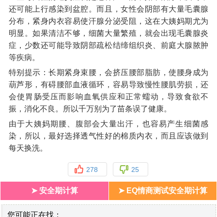
还可能上行感染到盆腔。而且，女性会阴部有大量毛囊腺
分布，紧身内衣容易使汗腺分泌受阻，这在大姨妈期尤为
明显。如果清洁不够，细菌大量繁殖，就会出现毛囊腺炎
症，少数还可能导致阴部疏松结缔组织炎、前庭大腺脓肿
等疾病。
特别提示：长期紧身束腰，会挤压腰部脂肪，使腰身成为
葫芦形，有碍腰部血液循环，容易导致慢性腰肌劳损，还
会使胃肠受压而影响血氧供应和正常蠕动，导致食欲不
振，消化不良。所以千万别为了苗条误了健康。
由于大姨妈期腰、腹部会大量出汗，也容易产生细菌感
染，所以，最好选择透气性好的棉质内衣，而且应该做到
每天换洗。
278
25
➤ 安全期计算
➤ EQ情商测试安全期计算
您可能正在找：