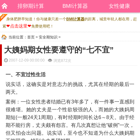
排卵期计算
BMI计算器
女性健康
身体肥胖早知道！你与健康只差一个
BMI计算器
的距离，城里年轻人都在用，赶
❤点击这里❤
紧
免费使用吧！
当前位置：
首页
>
安全期知识
>
大姨妈期女性要遵守的“七不宜”
2007-12-09 00:00:00
浏览
872次
一、不宜过性生活
说实话，这确实是对意志力的挑战，尤其在经期的最后一
两天。
案例：一位女性患者结婚已有3年多了，有一件事一直感到
很难堪。她的丈夫是一个性欲较强的人，而她的大姨妈周
期短(一般24天1周期)，有时经期时间长达6～8天。由于经
期不能行房，丈夫颇有怨言。有几次真想让他“破例”一次，
但又怕会出问题。说实话，至今也不知道为什么大姨妈期