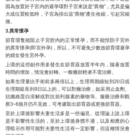
因為放置於子宮內的避孕環對子宮來說是“異物”，尤其是偏
大或位置較低時，子宮為排出這“異物”產生收縮，引起宮縮
痛。
3.異常懷孕
節育環隻能阻止子宮腔內的正常懷孕，而不能預防子宮外
的異常懷孕(即宮外孕)，所以，不可避免少數放節育環避孕
的婦女發生宮外孕。
上環的這些副作用多發生在節育器放置半年內，隨著放置
時間的增加，情況會好轉。一般癥狀輕者不需治療。
如果生理量比手術前多兩倍以上，生理周期縮短到20日或
生理期延長到9日以上的，可以對癥治療，如采用止血劑、
抗纖維蛋白溶解或對抗前列腺素的藥物等。服藥治療和觀
察3~6個月仍不見效，可考慮取出節育器或更換節育器。
至於上環後影響夫妻生活多是一些偏見。從理論上說上環
是不影響性生活的，至於上環後身體不適，以及相應的心
理暗示作用可能對夫妻性生活有一定影響，但這種情況會