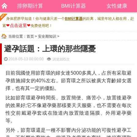
排卵期计算
BMI计算器
女性健康
身体肥胖早知道！你与健康只差一个
BMI计算器
的距离，城里年轻人都在用，赶
❤点击这里❤
紧
免费使用吧！
当前位置：
首页
>
安全期知识
>
避孕話題：上環的那些隱憂
2018-05-13 00:00:00
浏览
895次
目前我國使用節育環的婦女達5000多萬人，占所有采取避
孕措施婦女的40%左右。節育環之所以被廣大育齡婦女選
擇，也有其一定的優點。
比如節育環避孕時間長、放置簡便、痛苦小，放置後避孕
的效果好;它不像避孕藥那樣要天天服藥，也不需要在每次
性交前戴避孕套或在陰道內放置陰道隔膜、外用避孕藥
等。
另外，節育環還是一種不影響內分泌功能的可復性避孕工