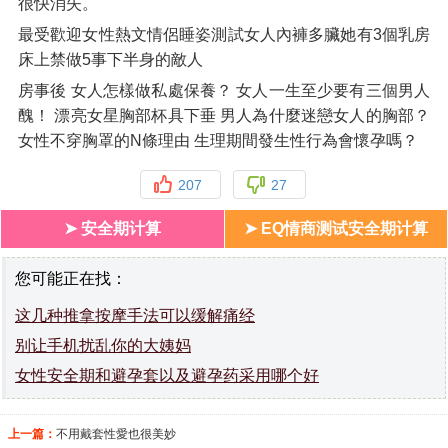
很快消失。
最受歡迎女性熱文情侶睡姿測試女人內褲多臟她有3個乳房
床上禁做5事下半身的敵人
房事後 女人怎樣做私處保養？ 女人一生至少要有三個男人
醜！ 漂亮女星胸部杯具下垂 男人為什麼迷戀女人的胸部？
女性不穿胸罩的N條理由 生理期間發生性行為會懷孕嗎？
207
27
➤ 安全期计算
➤ EQ情商测试安全期计算
您可能正在找：
这几种推拿按摩手法可以缓解痛经
别让手机扰乱你的大姨妈
女性安全期和避孕套以及避孕药采用哪个好
上一篇：
不用戴套性愛也很美妙