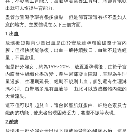
具，不影響生育能力，當避孕者需要生育時。將節育環取
出就可以恢復生育能力。
盡管放置避孕環有很多優點，但是節育環還有些不盡如人
意的地方。主要體現在以下三個方面。
1.出血
放環後短期內少量出血是由於安放避孕環擦破瞭子宮內
膜，但很快就能修復，出血一般持續數日，血量不超過經
量，不需處理。
但是部分婦女，約為15%~20%，放置避孕環後，由於子宮
內膜發生組織化學改變，產生局部凝血障礙，表現為生理
量過多、生理期延長、經期不規則出血，個別還有生理淋
漓不凈、白帶增多混有血液等，由此可以造成機體內鐵的
大量流失。
這不僅可以引起貧血，還會影響肌紅蛋白、細胞色素及含
鐵酶的功能，使患者出現困倦乏力，萎靡不振等表現。
2.酸痛
放環後一部分婦女會出現下腹或腰背部的酸痛不適，這是