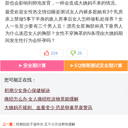
肪也会影响到卵泡发育，一样会造成大姨妈不来的情况。
最受欢迎女性热文情侣睡姿测试女人内裤多脏她有3个乳房
床上禁做5事下半身的敌人房事后女人怎样做私处保养？女
人一生至少要有三个男人丑！漂亮女星胸部杯具下垂男人
为什么迷恋女人的胸部？女性不穿胸罩的N条理由大姨妈期
间发生性行为会怀孕吗？
224
25
➤ 安全期计算
➤ EQ情商测试安全期计算
您可能正在找：
初潮少女身心保健秘诀
痛经怎么办 女人痛经吃这物竟能缓解
大姨妈不规则、血量变少 恐是卵巢早衰警讯
上一篇：
经期拉肚子该咋办 五个小方法帮你缓解