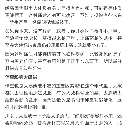
经痛因为跟个人体质有关，显得有点神秘，可能得等体质
更健康了，这种痛楚才有可能改善。不过，据说有些人在
自然生产后，经痛明显地减轻了。
如果你本来并没有经痛，或者，你开始时痛得并不严重，
但随着年龄增长，痛得越来越严重，止痛药越吃越多，甚
至在大姨妈结束后仍必须服药止痛，这就要小心了。
因为这种痛法可能伴随着其他妇科疾病，比较常见的是子
宫内膜异位症，甚至有可能是子宫里长东西了，所以最好
赶快去见妇科医生。
体重影响大姨妈
体重也是大姨妈准不准的重要因素呢!在这个年代里，大家
都失去理性地疯狂减肥，有的人减得骨瘦如柴。太胖或太
瘦都会影响健康，因为适量的脂肪能使卵巢功能活化，这
样才能维持经期正常。
所以，太瘦或一下子瘦太多的人，“好朋友”很容易不来，还
会影响内分泌，使得身材变得又扁又平;至于太胖的人，脂