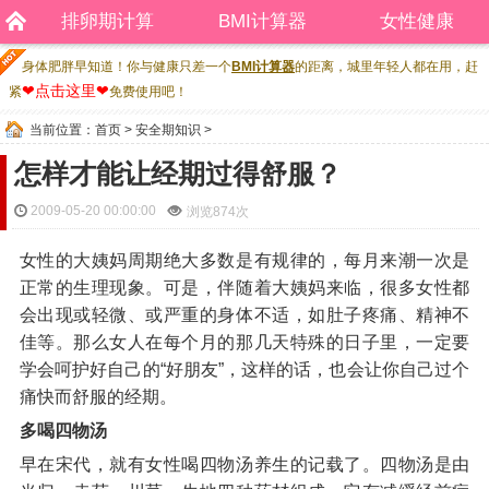
排卵期计算
BMI计算器
女性健康
身体肥胖早知道！你与健康只差一个
BMI计算器
的距离，城里年轻人都在用，赶
❤点击这里❤
紧
免费使用吧！
当前位置：
首页
>
安全期知识
>
怎样才能让经期过得舒服？
2009-05-20 00:00:00
浏览
874次
女性的大姨妈周期绝大多数是有规律的，每月来潮一次是
正常的生理现象。可是，伴随着大姨妈来临，很多女性都
会出现或轻微、或严重的身体不适，如肚子疼痛、精神不
佳等。那么女人在每个月的那几天特殊的日子里，一定要
学会呵护好自己的“好朋友”，这样的话，也会让你自己过个
痛快而舒服的经期。
多喝四物汤
早在宋代，就有女性喝四物汤养生的记载了。四物汤是由