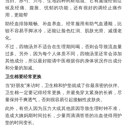
当归、赤芍、川芎、生地四种药材组成、它有减缓经前症
候及经痛、腹胀、忧郁的功能，还有很好的调经止痛作
用，更能帮
助经血排除顺畅、补血养血。经常服用有助气血通顺，比
较不容易手脚冰冷，还能让脸色红润、肌肤光滑、减缓老
化。
不过，四物汤并不适合在生理期间喝，否则会导致流血量
过多。另外，因为每个人体质不同，四物汤里还常会添加
其他成分，所以最好能请中医根据你的身体状况作出成分
和分量的加减。
卫生棉要经常更换
当“好朋友”来访时，卫生棉和护垫就成了你最亲密的伙伴。
卫生棉一定要记得经常更换，并避免穿太紧身的长裤，尽
量保持干爽透气，否则很容易引起接触性皮肤炎。
此外，有些人因为压力大或其他原因导致生理时钟不准，
造成大姨妈期时间拉长，少量而滴滴答答的出血使得用护
垫的时间变长。