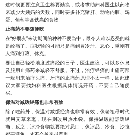
这时候更要注意卫生棉要勤换，或者求助妇科医生以药物
来减少大姨妈的天数，同时要多补充猪肝、动物内脏、鸡
蛋、葡萄等含铁高的食物。
止痛药不要随便吃
在“好朋友”来访期间的种种不便当中，最令人难以忍受的就
是经痛了。症状轻的可能只是痛到冒冷汗、恶心，重则有
人痛到打滚、休克。
要让自己轻松地度过痛经的日子，医生建议，可以多休息
及服用止痛药来减轻不舒服。不过，治疗经痛的止痛药跟
一般用来治疗头痛、牙痛的止痛药原理不太一样，因此建
议大家要找妇科医生根据具体情况开药，不要自己随便
买。
保温对减缓经痛也非常有效
除了吃药外，保温对减缓经痛也非常有效，像老祖母时代
就用艾草来熏，现在则改用热水袋。保持温暖能舒缓经
痛，反之，冰冷食物就要绝对忌口，像冰品、冷食、沙拉
都要避免，才不会越来越严重。