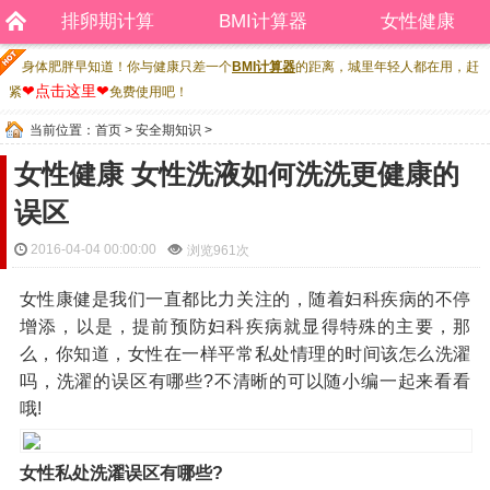
排卵期计算
BMI计算器
女性健康
身体肥胖早知道！你与健康只差一个
BMI计算器
的距离，城里年轻人都在用，赶
❤点击这里❤
紧
免费使用吧！
当前位置：
首页
>
安全期知识
>
女性健康 女性洗液如何洗洗更健康的
误区
2016-04-04 00:00:00
浏览
961次
女性康健是我们一直都比力关注的，随着妇科疾病的不停
增添，以是，提前预防妇科疾病就显得特殊的主要，那
么，你知道，女性在一样平常私处情理的时间该怎么洗濯
吗，洗濯的误区有哪些?不清晰的可以随小编一起来看看
哦!
女性私处洗濯误区有哪些?