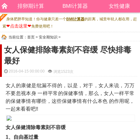
排卵期计算
BMI计算器
女性健康
身体肥胖早知道！你与健康只差一个
BMI计算器
的距离，城里年轻人都在用，赶
❤点击这里❤
紧
免费使用吧！
当前位置：
首页
>
安全期知识
>
女人保健排除毒素刻不容缓 尽快排毒
最好
2016-04-15 00:00:00
浏览
1523次
女人的康健是纰漏不得的，以是，对于，女人来说，万万
不要忽视本身 一样平常的保健事情，那么，女人一样平常
的保健事情有哪些，这些保健事情有什么本色 的作用呢，
一起来看看吧!!
女人保健清除毒素刻不容缓
1、自由基过量