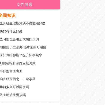
女性健康
全期知识
血月经生理期淋漓不盡能治好麼
姨妈有什么好处
些习惯也会引起大姨妈失调
期拉肚子怎么办 热水泡脚可缓解
何計算排卵期？提升怀孕幾率
妇便秘吃什么好立刻见效
排卵型宮血出血
响月经原因之一：避孕药
孕前多久可以同房嗎
茶有助於生男孩嗎