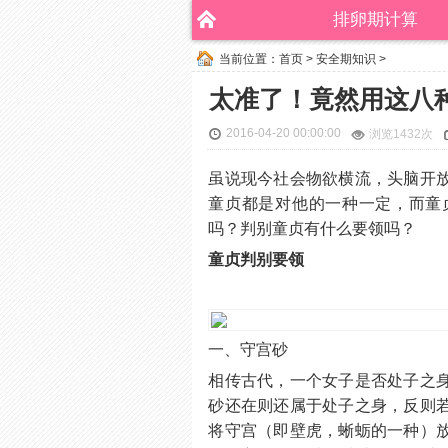
排卵期计算
当前位置：
首页
>
安全期知识
>
太准了！竟然用这八
2016-04-20 00:00:00
浏览
1432次
虽说现今社会物欲横流，头脑开
童贞都是对他的一种一定，而童
吗？判别童贞有什么要领吗？
童贞判别要领
一、守宫砂
相传古代，一个女子是否处子之
砂还在则还属于处子之身，反则
将守宫（即壁虎，蜥蛎的一种）