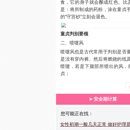
食，它的身子就会酿成红色。比
是：将所制成的药粉，涂在童贞
的“守宫砂”立刻会退色。
童贞判别要领
二、喷嚏风
喷嚏风也是古代常用于判别是否
是没有穿内裤。然后将燃烧的纸
喷嚏，若是下腹部所喷出的风，
贞；
➤ 安全期计算
您可能正在找：
女性初潮一般几天正常 做好护理