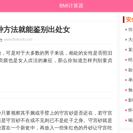
BMI计算器
安
种方法就能鉴别出处女
功
大
www.thvksoft.com
某
放，可是对于大多数的男子来说，相处的女性是否照旧
经
贞膜也是女人贞洁的象征，那么你知道怎样判别童贞
如
孕
無
影
怀
身只要视察其手腕或手臂上的守宫砂是否还在，若守宫
若是守宫砂不在或不见则已不是处子之身。守宫砂就是
喝
放置在一个新瓮中，再放入一些朱红色的丹砂让守宫吃