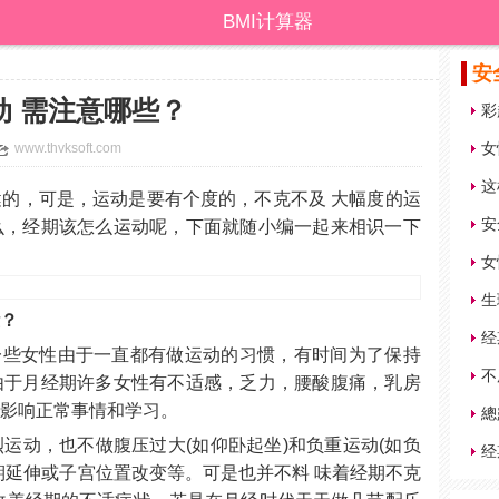
BMI计算器
安
动 需注意哪些？
彩
女
www.thvksoft.com
这
的，可是，运动是要有个度的，不克不及 大幅度的运
安
么，经期该怎么运动呢，下面就随小编一起来相识一下
女
生
些？
经
一些女性由于一直都有做运动的习惯，有时间为了保持
不
由于月经期许多女性有不适感，乏力，腰酸腹痛，乳房
者影响正常事情和学习。
运动，也不做腹压过大(如仰卧起坐)和负重运动(如负
期延伸或子宫位置改变等。可是也并不料 味着经期不克