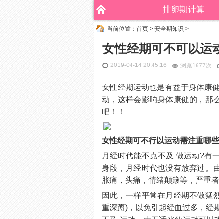
排卵期计算
当前位置：
首页
>
安全期知识
>
女性经期可不可以运
2019-04-14 20:45:16
浏览
1677次
女性经期运动也是有益于身体康健
动，这样会影响身体康健的，那
吧！！
女性经期可不行以运动需注重哪
月经时代能不克不及 做运动?有
身段，月经时代也没有放弃过。
胀痛，头痛，情绪颠簸等，严重
因此，一样平常在月经期不做猛烈
重深蹲)，以免引起经血过多，经