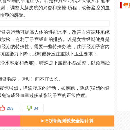
改善经期的不适症状。若是在月经时代天天做几节配乐
年
谢，调整大脑皮质的兴奋和按捺 历程，改善盆腔的血
不恬静的感受。
于健身运动可提高人体的性能水平，改善血液循环系统
和放松，有利于子宫经血的排挤。以是女性经期健身是
月经期的特殊性，需要一些特殊办法 ，由于经期子宫内
官抗熏染力下降，此时健身应注重以下卫生要求：
(冷水淋浴和桑那)，特殊是下腹部不易受凉，以免痛经
量及强度，运动时间不宜太长。
震惊强烈，增添腹压的行动，如疾跑，跳跃(猛烈的健
以免造成经血量过多或影响子宫的正常位置。
259
34
➤ EQ情商测试安全期计算