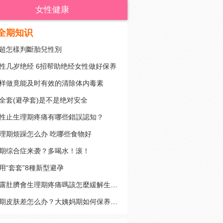
女性健康
全期知识
超怎樣判斷胎兒性別
性几岁绝经 6招帮助绝经女性做好保养
样做竟能及时有效的清除体内毒素
全套(避孕套)是不是绝对安全
性止生理期疼痛有哪些錯誤認知？
理期烦躁怎么办 吃哪些食物好
期综合症来袭？多喝水！滚！
用“套套”8種新型避孕
總露肚臍會生理期疼痛嗎該怎麼緩解生理期疼痛
经期皮肤差怎么办？大姨妈期如何保养皮肤？