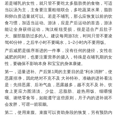
若是哺乳的女性，就只管不要吃太多脂肪类的食物，可适
当以汤为主，主食要注重粗细联合，多吃蔬菜水果，脂肪
和卵白质适量就可以。若是不哺乳，那么应恢复以前的饮
食习惯，加适当运动。游泳，应是产后运动的首选，游泳
能让全身获得运动，淘汰枢纽受损，很是适合产后肚子
大、腿部脂肪过多的人。建议每周游3次，时间只管不要凌
驾40分钟，之后半小时不要喝水，1~2小时内不要用饭。
产后减肥是循序渐进的一件事，没有任何的捷径，女性在
减肥的同时，也要注重营养的摄入，特殊是在哺乳期的女
性，要确保不影响本身 和宝宝的身体康健。
第一，适量进补。产后第1周的主要目的是“利水消肿”，使
恶露排净，因此绝对不克不及 大补特补。准确的进补看法
是：先排恶露、后补气血，恶露越多，越不克不及 补。饮
食上更应力图清淡、少盐、忌脂肪、趁热用饭、细嚼慢
咽、谢绝零食等，如能遵守这些原则，月子内的进补就不
会发胖，可谓一箭双鵰。
第二，使用束腹。束腹可以资助身段的恢复，另有预防内