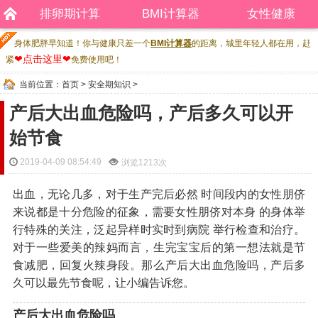
排卵期计算
BMI计算器
女性健康
身体肥胖早知道！你与健康只差一个
BMI计算器
的距离，城里年轻人都在用，赶
❤点击这里❤
紧
免费使用吧！
当前位置：
首页
>
安全期知识
>
产后大出血危险吗，产后多久可以开
始节食
2019-04-09 08:54:49
浏览
1213次
出血，无论几多，对于生产完后必然 时间段内的女性朋侪
来说都是十分危险的征象，需要女性朋侪对本身 的身体举
行特殊的关注，泛起异样时实时到病院 举行检查和治疗。
对于一些爱美的辣妈而言，生完宝宝后的第一想法就是节
食减肥，回复火辣身段。那么产后大出血危险吗，产后多
久可以最先节食呢，让小编告诉您。
产后大出血危险吗