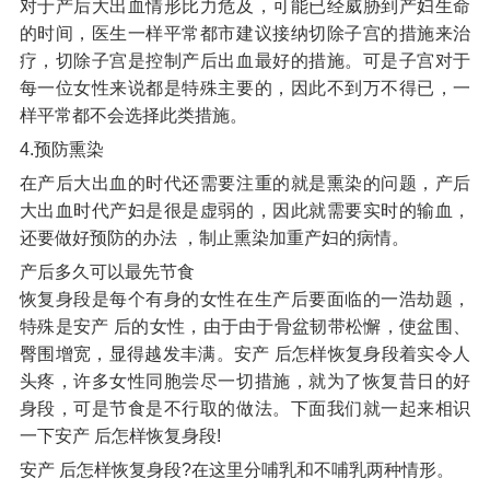
对于产后大出血情形比力危及，可能已经威胁到产妇生命
的时间，医生一样平常都市建议接纳切除子宫的措施来治
疗，切除子宫是控制产后出血最好的措施。可是子宫对于
每一位女性来说都是特殊主要的，因此不到万不得已，一
样平常都不会选择此类措施。
4.预防熏染
在产后大出血的时代还需要注重的就是熏染的问题，产后
大出血时代产妇是很是虚弱的，因此就需要实时的输血，
还要做好预防的办法 ，制止熏染加重产妇的病情。
产后多久可以最先节食
恢复身段是每个有身的女性在生产后要面临的一浩劫题，
特殊是安产 后的女性，由于由于骨盆韧带松懈，使盆围、
臀围增宽，显得越发丰满。安产 后怎样恢复身段着实令人
头疼，许多女性同胞尝尽一切措施，就为了恢复昔日的好
身段，可是节食是不行取的做法。下面我们就一起来相识
一下安产 后怎样恢复身段!
安产 后怎样恢复身段?在这里分哺乳和不哺乳两种情形。