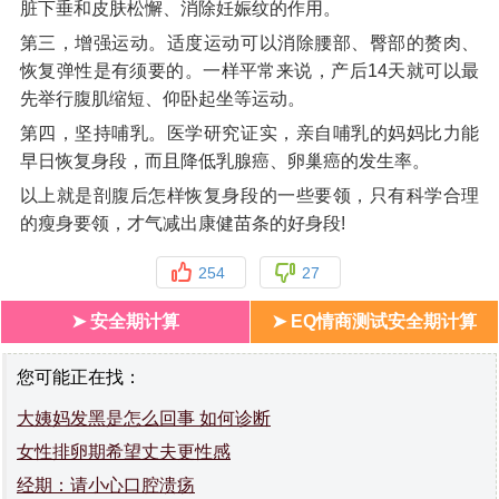
脏下垂和皮肤松懈、消除妊娠纹的作用。
第三，增强运动。适度运动可以消除腰部、臀部的赘肉、
恢复弹性是有须要的。一样平常来说，产后14天就可以最
先举行腹肌缩短、仰卧起坐等运动。
第四，坚持哺乳。医学研究证实，亲自哺乳的妈妈比力能
早日恢复身段，而且降低乳腺癌、卵巢癌的发生率。
以上就是剖腹后怎样恢复身段的一些要领，只有科学合理
的瘦身要领，才气减出康健苗条的好身段!
254
27
➤ 安全期计算
➤ EQ情商测试安全期计算
您可能正在找：
大姨妈发黑是怎么回事 如何诊断
女性排卵期希望丈夫更性感
经期：请小心口腔溃疡