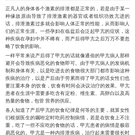
正凡人的身体各个激素的排泄都是正常的，若是由于某一
种缘故原由导致了排泄激素的器官或者组织功效亢进的
话，排泄激素过多就会影响人体正常的性能，从而影响人
们的正常生涯。一些孕妇在临盆后会泛起甲亢的症状，这
种疾病在孕妇中并不稀有，而产后得甲亢之后万万不要忽
略了饮食的影响。
一样平常来说产后得了甲亢的话就像通俗的甲亢病人那样
避开会导致疾病恶化的食物即可。由于甲亢病人的发病机
制和身体有关，以是吃进去的食物很大部门都市影响这种
疾病的治疗，以是产后由于劳累而得了甲亢的话女性们也
要注重本身 的饮食，饮食有时间会决议治疗的效果。甲亢
患者在生涯中需要多吃含有淀粉、维生素、高卵白以及高
热量的食物，包管 营养的供应。
各人知道了产后甲亢的饮食纪律是何等的主要，就算女性
们根据医生的嘱咐定时吃药控制病情，若是在饮食上不注
重，吃了一些不应吃的食物的话，甲亢患者的病情是极容
易恶化的。甲亢是一种内排泄疾病，治疗起来需要很长时