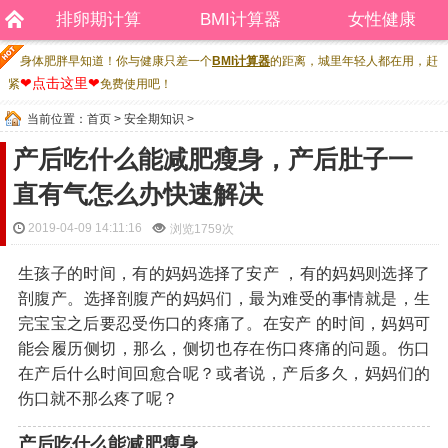
排卵期计算
BMI计算器
女性健康
身体肥胖早知道！你与健康只差一个
BMI计算器
的距离，城里年轻人都在用，赶
❤点击这里❤
紧
免费使用吧！
当前位置：
首页
>
安全期知识
>
产后吃什么能减肥瘦身，产后肚子一
直有气怎么办快速解决
2019-04-09 14:11:16
浏览
1759次
生孩子的时间，有的妈妈选择了安产 ，有的妈妈则选择了
剖腹产。选择剖腹产的妈妈们，最为难受的事情就是，生
完宝宝之后要忍受伤口的疼痛了。在安产 的时间，妈妈可
能会履历侧切，那么，侧切也存在伤口疼痛的问题。伤口
在产后什么时间回愈合呢？或者说，产后多久，妈妈们的
伤口就不那么疼了呢？
产后吃什么能减肥瘦身