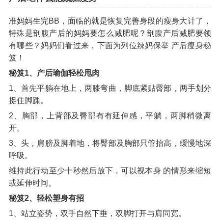
准妈妈生完BB，面临的就是恢复完善身段的瘦身大计了，
特殊是剖腹产后的妈妈要怎么减肥呢？剖腹产后减肥要领
有哪些？妈妈们看过来，下面为列位辣妈保举 产后瘦身秘
笈！
秘笈1、产后瑜伽轻松甩肉
1、首先平躺在地上，两膝弯曲，脚底紧贴臀部，两手划分
捉住脚踝。
2、胸部，上背部及臀部有有延伸感，平躺，两脚稍微离
开。
3、头，肩膀及脚着地，将臀部及胸部只管抬高，缓慢地深
呼吸。
维持此行动至少十秒然后放下，可以视本身 的情形来缩短
或延伸时间。
秘笈2、轻松塑身有招
1、站立姿势，双手自然下垂，双脚打开与肩同宽。