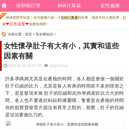
排卵期计算
BMI计算器
女性健康
身体肥胖早知道！你与健康只差一个
BMI计算器
的距离，城里年轻人都在用，赶
❤点击这里❤
紧
免费使用吧！
当前位置：
首页
>
安全期知识
>
女性懷孕肚子有大有小，其實和這些
因素有關
2019-02-19 16:05:39
浏览
1015次
許多孕媽媽尤其是在產檢的時間，各人都是會做一個關於
肚子巨細的比力，尤其是各人有身的時間差不多的情形之
下，若是發現本身 肚子的巨細和此外孕媽差距比力大的時
間，各人也不要過於糾結和擔憂哦，隻要是在產檢的時間
你的胎寶寶發育方面沒有異常之類的，那麼，肚子的巨細
是沒須要做比力的。