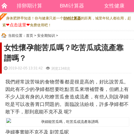
排卵期计算
BMI计算器
女性健康
身体肥胖早知道！你与健康只差一个
BMI计算器
的距离，城里年轻人都在用，赶
❤点击这里❤
紧
免费使用吧！
当前位置：
首页
>
安全期知识
>
女性懷孕能苦瓜嗎？吃苦瓜或流產靠
譜嗎？
2019-02-05 13:31:42
浏览
1348次
我們經常說苦味的食物營養都是很是高的，好比說苦瓜。
因此有不少的孕婦都想要吃點苦瓜來增補營養，但網上有
不少人說有身的人吃瞭苦瓜會造成流產，有些人則說孕婦
吃是可以改善胃口問題的。面臨說法紛歧，許多孕婦都不
敢下手，那到底能不克不及 呢?
孕婦事實能不克不及 刻苦瓜呢