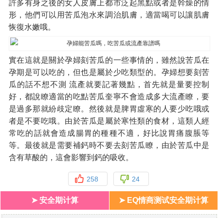
許多有身之後的女人皮膚上都市泛起黑點或者是幹燥的情
形，他們可以用苦瓜泡水來調治肌膚，適當喝可以讓肌膚
恢復水嫩哦。
實在這就是關於孕婦刻苦瓜的一些事情的，雖然說苦瓜在
孕期是可以吃的，但也是屬於少吃類型的。孕婦想要刻苦
瓜的話不想不測 流產就要記著幾點，首先就是量要控制
好，都說瞭適當的吃點苦瓜奎寧不會造成多大流產瞭，要
是過多那就紛歧定瞭。然後就是脾胃虛寒的人要少吃哦或
者是不要吃哦。由於苦瓜是屬於寒性類的食材，這類人經
常吃的話就會造成腸胃的種種不適，好比說胃痛腹脹等
等。最後就是需要補鈣時不要去刻苦瓜瞭，由於苦瓜中是
含有草酸的，這會影響到鈣的吸收。
258
24
➤ 安全期计算
➤ EQ情商测试安全期计算