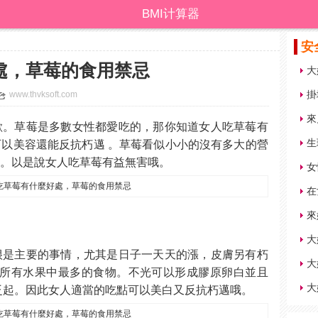
BMI计算器
安
處，草莓的食用禁忌
掛
www.thvksoft.com
來
歡。草莓是多數女性都愛吃的，那你知道女人吃草莓有
生
以美容還能反抗朽邁 。草莓看似小小的沒有多大的營
哦。以是說女人吃草莓有益無害哦。
女
在
來
大
很是主要的事情，尤其是日子一天天的漲，皮膚另有朽
大
是所有水果中最多的食物。不光可以形成膠原卵白並且
大
泛起。因此女人適當的吃點可以美白又反抗朽邁哦。