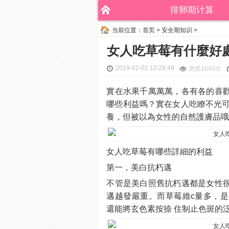
排卵期计算
当前位置：
首页
>
安全期知识
>
女人吃草莓有什麼好
2019-02-02 10:28:49
浏览
1640次
實在水果千萬萬萬，各有各的喜
哪些利益嗎？實在女人吃瞭不光可
養，但被以為女性的自然護膚品
女人吃草莓有哪些詳細的利益
第一，美白抗朽邁
不管是美白照舊抗朽邁都是女性
邁越發嚴重。而草莓維c量多，
還能將玄色素按捺 住制止色斑的