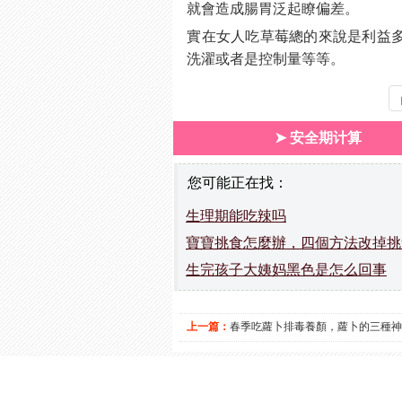
就會造成腸胃泛起瞭偏差。
實在女人吃草莓總的來說是利益
洗濯或者是控制量等等。
➤ 安全期计算
您可能正在找：
生理期能吃辣吗
寶寶挑食怎麼辦，四個方法改掉挑
生完孩子大姨妈黑色是怎么回事
上一篇：
春季吃蘿卜排毒養顏，蘿卜的三種神