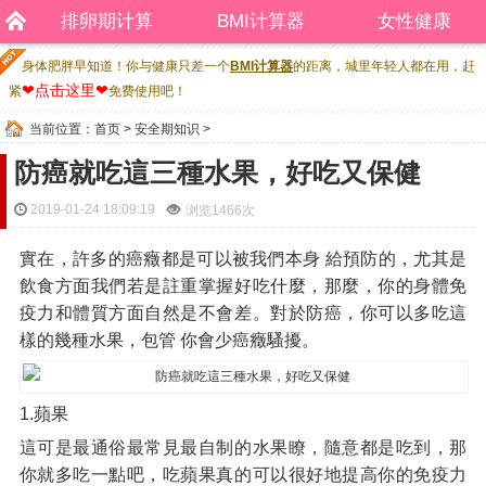
排卵期计算
BMI计算器
女性健康
身体肥胖早知道！你与健康只差一个
BMI计算器
的距离，城里年轻人都在用，赶
❤点击这里❤
紧
免费使用吧！
当前位置：
首页
>
安全期知识
>
防癌就吃這三種水果，好吃又保健
2019-01-24 18:09:19
浏览
1466次
實在，許多的癌癥都是可以被我們本身 給預防的，尤其是
飲食方面我們若是註重掌握好吃什麼，那麼，你的身體免
疫力和體質方面自然是不會差。對於防癌，你可以多吃這
樣的幾種水果，包管 你會少癌癥騷擾。
1.蘋果
這可是最通俗最常見最自制的水果瞭，隨意都是吃到，那
你就多吃一點吧，吃蘋果真的可以很好地提高你的免疫力