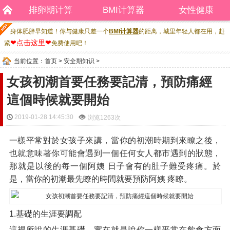
排卵期计算
BMI计算器
女性健康
身体肥胖早知道！你与健康只差一个
BMI计算器
的距离，城里年轻人都在用，赶
❤点击这里❤
紧
免费使用吧！
当前位置：
首页
>
安全期知识
>
女孩初潮首要任務要記清，預防痛經
這個時候就要開始
2019-01-28 14:45:30
浏览
1263次
一樣平常對於女孩子來講，當你的初潮時期到來瞭之後，
也就意味著你可能會遇到一個任何女人都市遇到的狀態，
那就是以後的每一個阿姨 日子會有的肚子難受疼痛。於
是，當你的初潮最先瞭的時間就要預防阿姨 疼瞭。
1.基礎的生涯要調配
這裡所說的生涯基礎，實在就是說你一樣平常在飲食方面