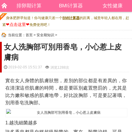
排卵期计算
BMI计算器
女性健康
身体肥胖早知道！你与健康只差一个
BMI计算器
的距离，城里年轻人都在用，赶
❤点击这里❤
紧
免费使用吧！
当前位置：
首页
>
安全期知识
>
女人洗胸部可別用香皂，小心惹上皮
膚病
2019-02-05 15:51:37
浏览
1288次
實在女人身體的肌膚狀態，差別的部位都是有差異的，你
在清潔這些肌膚的時間，都是要區別處置懲罰的，尤其是
比力嫩和敏感的肌膚地帶，好比說胸部，可是要記著哦，
別用香皂洗胸部。
1.越洗細菌越多
許多香皂都是自稱超級殺菌的，實在，殺菌沒錯，可是，