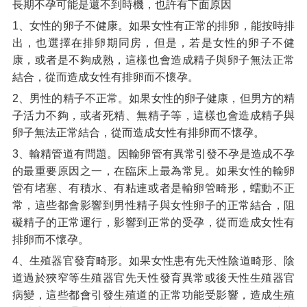
長期不孕可能是還不到時機，也許有下面原因
1、女性的卵子不健康。如果女性有正常的排卵，能按時排
出，也選擇在排卵期同房，但是，若是女性的卵子不健
康，或者是不夠成熟，這樣也會造成精子與卵子無法正常
結合，從而造成女性有排卵而不懷孕。
2、男性的精子不正常。如果女性的卵子健康，但男方的精
子活力不夠，或者死精、無精子等，這樣也會造成精子與
卵子無法正常結合，從而造成女性有排卵而不懷孕。
3、輸精管道有問題。因輸卵管有異常引發不孕是造成不孕
的最重要原因之一，在臨床上最為常見。如果女性的輸卵
管有堵塞、有積水、有粘連或者是輸卵管畸形，蠕動不正
常，這些都會影響到男性精子與女性卵子的正常結合，阻
礙精子的正常運行，影響到正常的受孕，從而造成女性有
排卵而不懷孕。
4、生殖器官發育畸形。如果女性患有先天性陰道畸形、陰
道過於狹窄等生殖器官先天性發育異常或後天性生殖器官
病變，這些都會引發生殖道的正常功能受影響，造成生殖