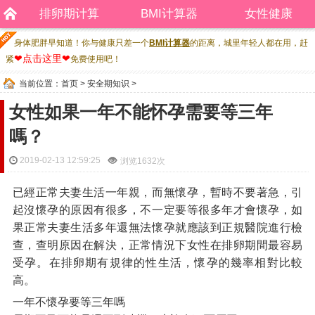
排卵期计算
BMI计算器
女性健康
身体肥胖早知道！你与健康只差一个
BMI计算器
的距离，城里年轻人都在用，赶
❤点击这里❤
紧
免费使用吧！
当前位置：
首页
>
安全期知识
>
女性如果一年不能怀孕需要等三年
嗎？
2019-02-13 12:59:25
浏览
1632次
已經正常夫妻生活一年親，而無懷孕，暫時不要著急，引
起沒懷孕的原因有很多，不一定要等很多年才會懷孕，如
果正常夫妻生活多年還無法懷孕就應該到正規醫院進行檢
查，查明原因在解決，正常情況下女性在排卵期間最容易
受孕。在排卵期有規律的性生活，懷孕的幾率相對比較
高。
一年不懷孕要等三年嗎