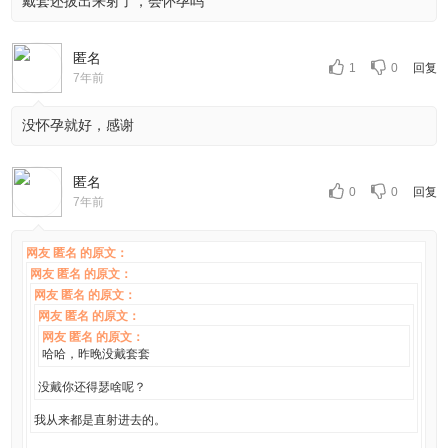
戴套还拔出来射了，会怀孕吗
匿名
1
0
回复
7年前
没怀孕就好，感谢
匿名
0
0
回复
7年前
网友 匿名 的原文：
网友 匿名 的原文：
网友 匿名 的原文：
网友 匿名 的原文：
网友 匿名 的原文：
哈哈，昨晚没戴套套
没戴你还得瑟啥呢？
我从来都是直射进去的。