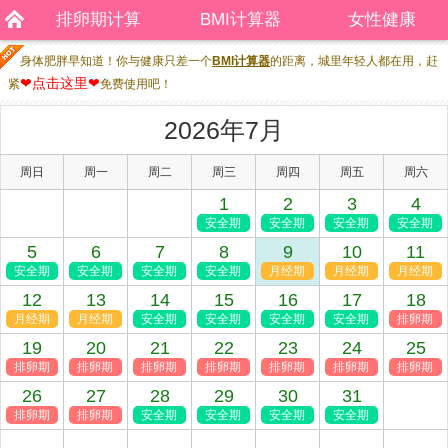
排卵期计算
BMI计算器
女性健康
身体肥胖早知道！你与健康只差一个
BMI计算器
的距离，城里年轻人都在用，赶
❤点击这里❤
紧
免费使用吧！
2026年7月
周日
周一
周二
周三
周四
周五
周六
1
2
3
4
安全期
安全期
安全期
安全期
5
6
7
8
9
10
11
安全期
安全期
安全期
安全期
月经期
月经期
月经期
12
13
14
15
16
17
18
月经期
月经期
安全期
安全期
安全期
安全期
排卵期
19
20
21
22
23
24
25
排卵期
排卵期
排卵期
排卵期
排卵期
排卵期
排卵期
26
27
28
29
30
31
排卵期
排卵期
安全期
安全期
安全期
安全期