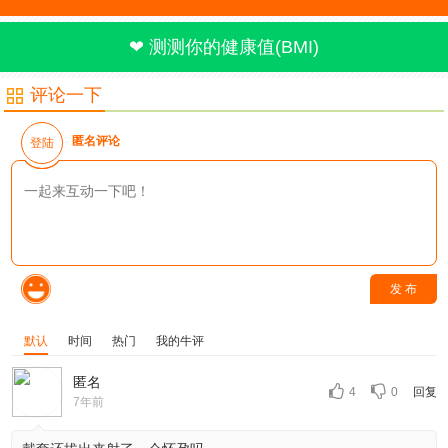
❤ 测测你的健康值(BMI)
评论一下
匿名评论
登陆
发 布
默认
时间
热门
我的牛评
匿名
4
0
回复
7年前