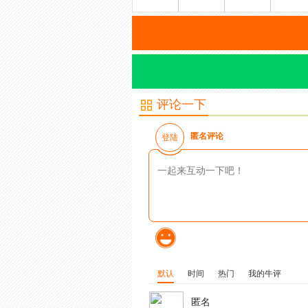
评论一下
匿名评论
登陆
默认
时间
热门
我的牛评
匿名