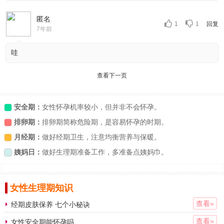
匿名
1
1
回复
7年前
哇
查看下一页
安全期：
女性怀孕机率较小，但并非不会怀孕。
排卵期：
排卵期简称危险期，是容易怀孕的时期。
月经期：
做好经期卫生，注意均衡营养与保暖。
姨妈日：
做好生理期准备工作，多准备点姨妈巾。
女性生理期知识
查看»
经期皮肤保养 七个小秘诀
查看»
女性安全期能怀孕吗