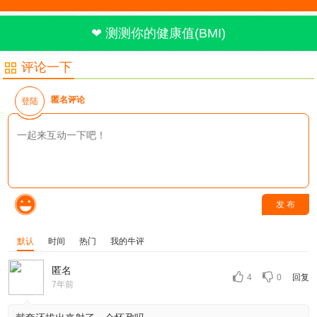
❤ 测测你的健康值(BMI)
评论一下
匿名评论
登陆
发 布
默认
时间
热门
我的牛评
匿名
4
0
回复
7年前