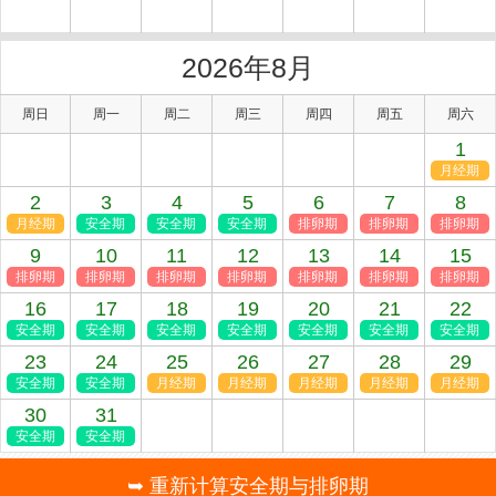
2026年8月
周日
周一
周二
周三
周四
周五
周六
1
月经期
2
3
4
5
6
7
8
月经期
安全期
安全期
安全期
排卵期
排卵期
排卵期
9
10
11
12
13
14
15
排卵期
排卵期
排卵期
排卵期
排卵期
排卵期
排卵期
16
17
18
19
20
21
22
安全期
安全期
安全期
安全期
安全期
安全期
安全期
23
24
25
26
27
28
29
安全期
安全期
月经期
月经期
月经期
月经期
月经期
30
31
安全期
安全期
➥ 重新计算安全期与排卵期