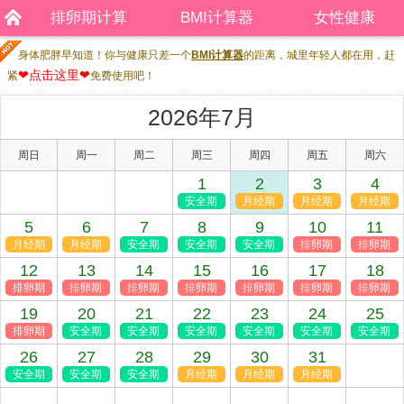
排卵期计算
BMI计算器
女性健康
身体肥胖早知道！你与健康只差一个
BMI计算器
的距离，城里年轻人都在用，赶
❤点击这里❤
紧
免费使用吧！
2026年7月
周日
周一
周二
周三
周四
周五
周六
1
2
3
4
安全期
月经期
月经期
月经期
5
6
7
8
9
10
11
月经期
月经期
安全期
安全期
安全期
排卵期
排卵期
12
13
14
15
16
17
18
排卵期
排卵期
排卵期
排卵期
排卵期
排卵期
排卵期
19
20
21
22
23
24
25
排卵期
安全期
安全期
安全期
安全期
安全期
安全期
26
27
28
29
30
31
安全期
安全期
安全期
月经期
月经期
月经期