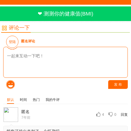
❤ 测测你的健康值(BMI)
评论一下
匿名评论
登陆
发 布
默认
时间
热门
我的牛评
匿名
4
0
回复
7年前