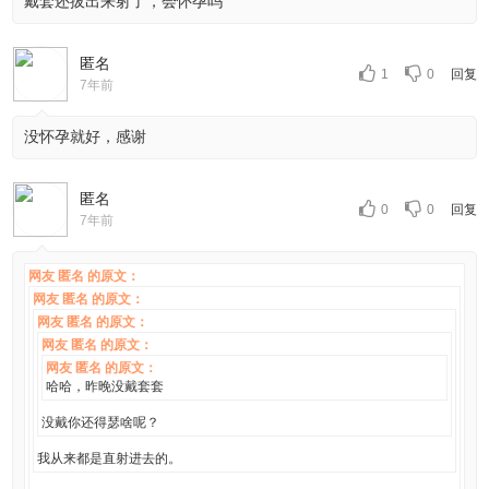
戴套还拔出来射了，会怀孕吗
匿名
1
0
回复
7年前
没怀孕就好，感谢
匿名
0
0
回复
7年前
网友 匿名 的原文：
网友 匿名 的原文：
网友 匿名 的原文：
网友 匿名 的原文：
网友 匿名 的原文：
哈哈，昨晚没戴套套
没戴你还得瑟啥呢？
我从来都是直射进去的。