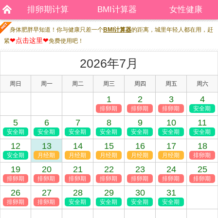
排卵期计算
BMI计算器
女性健康
身体肥胖早知道！你与健康只差一个
BMI计算器
的距离，城里年轻人都在用，赶
❤点击这里❤
紧
免费使用吧！
2026年7月
周日
周一
周二
周三
周四
周五
周六
1
2
3
4
排卵期
排卵期
排卵期
安全期
5
6
7
8
9
10
11
安全期
安全期
安全期
安全期
安全期
安全期
安全期
12
13
14
15
16
17
18
安全期
月经期
月经期
月经期
月经期
月经期
排卵期
19
20
21
22
23
24
25
排卵期
排卵期
排卵期
排卵期
排卵期
排卵期
排卵期
26
27
28
29
30
31
排卵期
排卵期
安全期
安全期
安全期
安全期