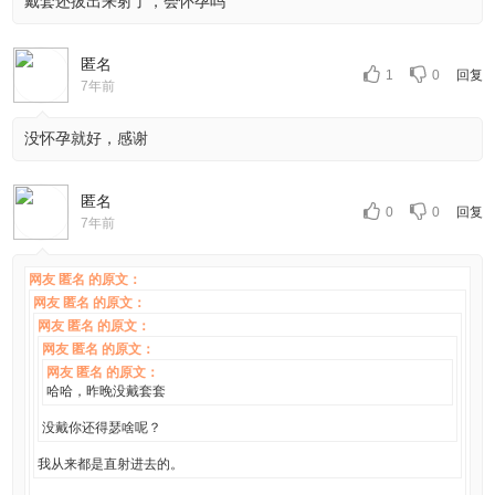
戴套还拔出来射了，会怀孕吗
匿名
1
0
回复
7年前
没怀孕就好，感谢
匿名
0
0
回复
7年前
网友 匿名 的原文：
网友 匿名 的原文：
网友 匿名 的原文：
网友 匿名 的原文：
网友 匿名 的原文：
哈哈，昨晚没戴套套
没戴你还得瑟啥呢？
我从来都是直射进去的。