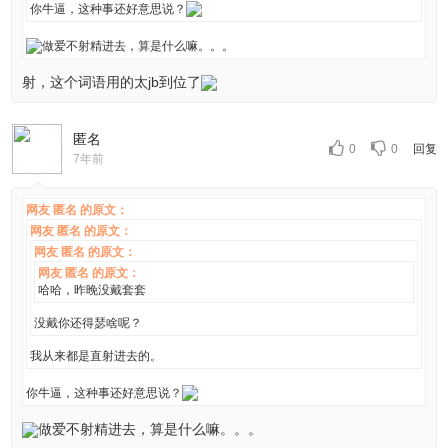
你牛逼，这种事还好意思说？
做爱不射精进去，算是什么嘛。。。
射，这个词语用的太jb到位了
匿名
0
0
回复
7年前
网友 匿名 的原文：
网友 匿名 的原文：
网友 匿名 的原文：
网友 匿名 的原文：
哈哈，昨晚没戴套套
没戴你还得瑟啥呢？
我从来都是直射进去的。
你牛逼，这种事还好意思说？
做爱不射精进去，算是什么嘛。。。