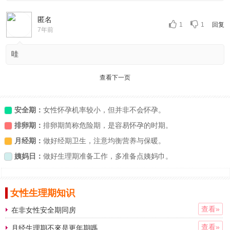
匿名
1
1
回复
7年前
哇
查看下一页
安全期：
女性怀孕机率较小，但并非不会怀孕。
排卵期：
排卵期简称危险期，是容易怀孕的时期。
月经期：
做好经期卫生，注意均衡营养与保暖。
姨妈日：
做好生理期准备工作，多准备点姨妈巾。
女性生理期知识
查看»
在非女性安全期同房
查看»
月经生理期不來是更年期嗎