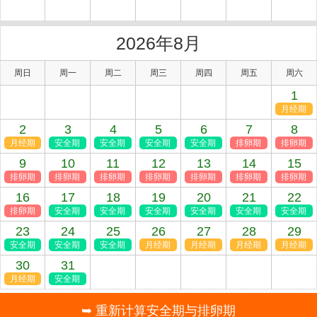
2026年8月
周日
周一
周二
周三
周四
周五
周六
1
月经期
2
3
4
5
6
7
8
月经期
安全期
安全期
安全期
安全期
排卵期
排卵期
9
10
11
12
13
14
15
排卵期
排卵期
排卵期
排卵期
排卵期
排卵期
排卵期
16
17
18
19
20
21
22
排卵期
安全期
安全期
安全期
安全期
安全期
安全期
23
24
25
26
27
28
29
安全期
安全期
安全期
月经期
月经期
月经期
月经期
30
31
月经期
安全期
➥ 重新计算安全期与排卵期