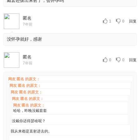
戴套还拔出来射了，会怀孕吗
匿名
1
0
回复
7年前
没怀孕就好，感谢
匿名
0
0
回复
7年前
网友 匿名 的原文：
网友 匿名 的原文：
网友 匿名 的原文：
网友 匿名 的原文：
网友 匿名 的原文：
哈哈，昨晚没戴套套
没戴你还得瑟啥呢？
我从来都是直射进去的。