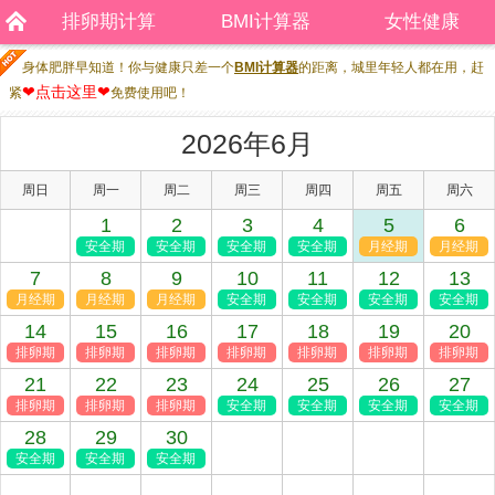
排卵期计算
BMI计算器
女性健康
身体肥胖早知道！你与健康只差一个
BMI计算器
的距离，城里年轻人都在用，赶
❤点击这里❤
紧
免费使用吧！
2026年6月
周日
周一
周二
周三
周四
周五
周六
1
2
3
4
5
6
安全期
安全期
安全期
安全期
月经期
月经期
7
8
9
10
11
12
13
月经期
月经期
月经期
安全期
安全期
安全期
安全期
14
15
16
17
18
19
20
排卵期
排卵期
排卵期
排卵期
排卵期
排卵期
排卵期
21
22
23
24
25
26
27
排卵期
排卵期
排卵期
安全期
安全期
安全期
安全期
28
29
30
安全期
安全期
安全期