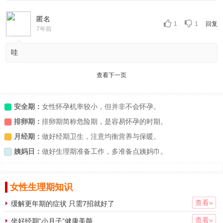
匿名
1
1
回复
7年前
哇
查看下一页
安全期：
女性怀孕机率较小，但并非不会怀孕。
排卵期：
排卵期简称危险期，是容易怀孕的时期。
月经期：
做好经期卫生，注意均衡营养与保暖。
姨妈日：
做好生理期准备工作，多准备点姨妈巾。
女性生理期知识
查看»
缓解更年期的症状 只需7招就好了
查看»
坐好经期“小月子”健康美颜