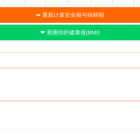
➥ 重新计算安全期与排卵期
❤ 测测你的健康值(BMI)