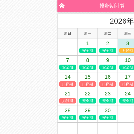
排卵期计算
2026
周日
周一
周二
周三
1
2
3
安全期
安全期
月经期
7
8
9
10
安全期
安全期
安全期
安全期
14
15
16
17
排卵期
排卵期
排卵期
排卵期
21
22
23
24
排卵期
安全期
安全期
安全期
28
29
30
安全期
安全期
安全期