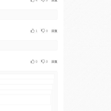
4
0
回复
1
0
回复
0
0
回复