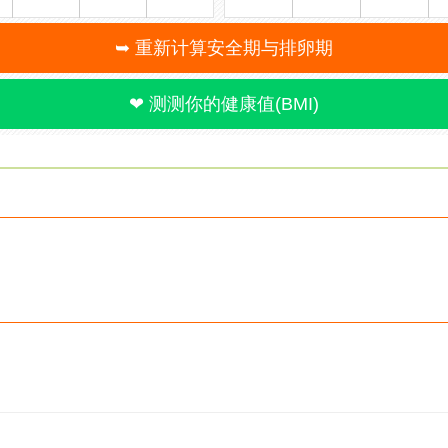
➥ 重新计算安全期与排卵期
❤ 测测你的健康值(BMI)