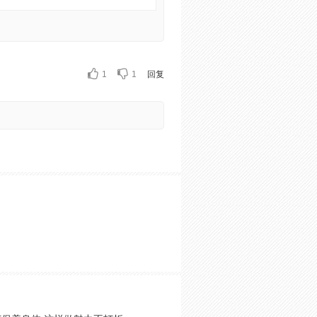
1
1
回复