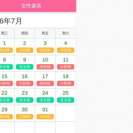
女性健康
26年7月
周三
周四
周五
周六
1
2
3
4
月经期
月经期
月经期
月经期
8
9
10
11
安全期
安全期
排卵期
排卵期
15
16
17
18
排卵期
排卵期
排卵期
排卵期
22
23
24
25
安全期
安全期
安全期
安全期
29
30
31
月经期
月经期
月经期