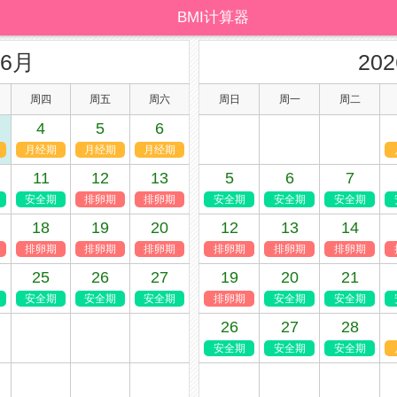
BMI计算器
年6月
20
周四
周五
周六
周日
周一
周二
4
5
6
月经期
月经期
月经期
11
12
13
5
6
7
安全期
排卵期
排卵期
安全期
安全期
安全期
18
19
20
12
13
14
排卵期
排卵期
排卵期
排卵期
排卵期
排卵期
25
26
27
19
20
21
安全期
安全期
安全期
排卵期
安全期
安全期
26
27
28
安全期
安全期
安全期