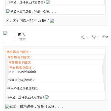
你牛逼，这种事还好意思说？
做爱不射精进去，算是什么嘛。。。
射，这个词语用的太jb到位了
匿名
0
0
回复
7年前
网友 匿名 的原文：
网友 匿名 的原文：
网友 匿名 的原文：
网友 匿名 的原文：
哈哈，昨晚没戴套套
没戴你还得瑟啥呢？
我从来都是直射进去的。
你牛逼，这种事还好意思说？
做爱不射精进去，算是什么嘛。。。