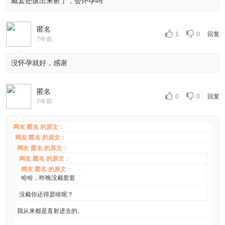
戴套还拔出来射了，会怀孕吗
匿名
1
0
回复
7年前
没怀孕就好，感谢
匿名
0
0
回复
7年前
网友 匿名 的原文：
网友 匿名 的原文：
网友 匿名 的原文：
网友 匿名 的原文：
网友 匿名 的原文：
哈哈，昨晚没戴套套
没戴你还得瑟啥呢？
我从来都是直射进去的。