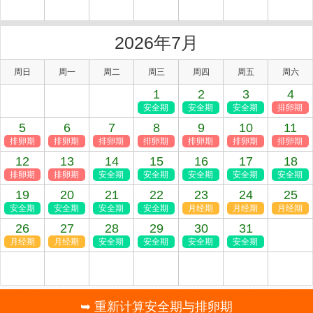
2026年7月
周日
周一
周二
周三
周四
周五
周六
1
2
3
4
安全期
安全期
安全期
排卵期
5
6
7
8
9
10
11
排卵期
排卵期
排卵期
排卵期
排卵期
排卵期
排卵期
12
13
14
15
16
17
18
排卵期
排卵期
安全期
安全期
安全期
安全期
安全期
19
20
21
22
23
24
25
安全期
安全期
安全期
安全期
月经期
月经期
月经期
26
27
28
29
30
31
月经期
月经期
安全期
安全期
安全期
安全期
➥ 重新计算安全期与排卵期