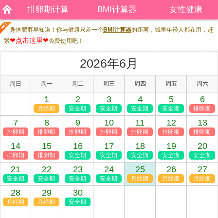
排卵期计算
BMI计算器
女性健康
身体肥胖早知道！你与健康只差一个
BMI计算器
的距离，城里年轻人都在用，赶
❤点击这里❤
紧
免费使用吧！
2026年6月
周日
周一
周二
周三
周四
周五
周六
1
2
3
4
5
6
月经期
安全期
安全期
安全期
安全期
排卵期
7
8
9
10
11
12
13
排卵期
排卵期
排卵期
排卵期
排卵期
排卵期
排卵期
14
15
16
17
18
19
20
排卵期
排卵期
安全期
安全期
安全期
安全期
安全期
21
22
23
24
25
26
27
安全期
安全期
安全期
安全期
月经期
月经期
月经期
28
29
30
月经期
月经期
安全期