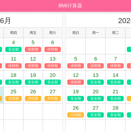
BMI计算器
年6月
20
周四
周五
周六
周日
周一
周二
4
5
6
安全期
排卵期
排卵期
11
12
13
5
6
7
排卵期
排卵期
排卵期
排卵期
排卵期
排卵期
18
19
20
12
13
14
安全期
安全期
安全期
排卵期
安全期
安全期
25
26
27
19
20
21
月经期
月经期
月经期
安全期
安全期
安全期
26
27
28
月经期
安全期
安全期