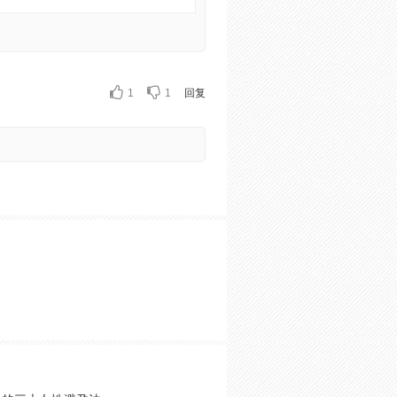
1
1
回复