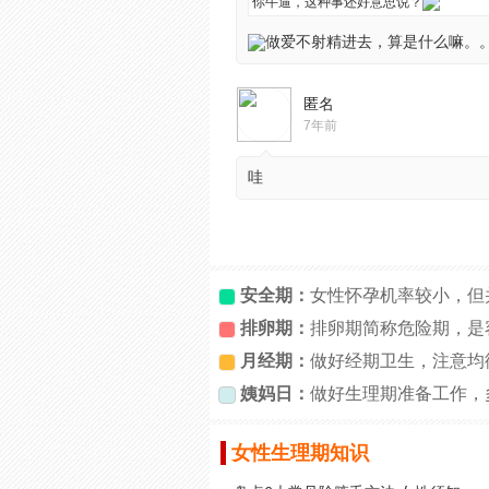
你牛逼，这种事还好意思说？
做爱不射精进去，算是什么嘛。
匿名
7年前
哇
安全期：
女性怀孕机率较小，但
排卵期：
排卵期简称危险期，是
月经期：
做好经期卫生，注意均
姨妈日：
做好生理期准备工作，
女性生理期知识