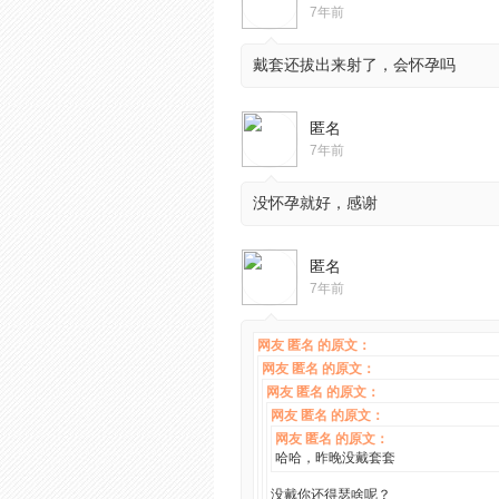
7年前
戴套还拔出来射了，会怀孕吗
匿名
7年前
没怀孕就好，感谢
匿名
7年前
网友 匿名 的原文：
网友 匿名 的原文：
网友 匿名 的原文：
网友 匿名 的原文：
网友 匿名 的原文：
哈哈，昨晚没戴套套
没戴你还得瑟啥呢？