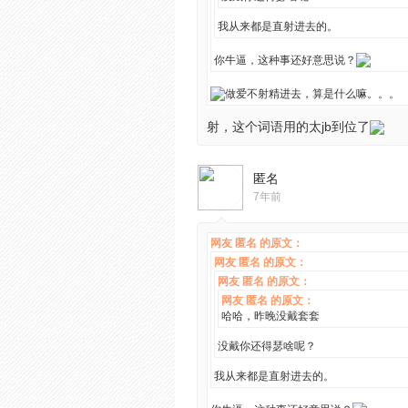
我从来都是直射进去的。
你牛逼，这种事还好意思说？
做爱不射精进去，算是什么嘛。。。
射，这个词语用的太jb到位了
匿名
7年前
网友 匿名 的原文：
网友 匿名 的原文：
网友 匿名 的原文：
网友 匿名 的原文：
哈哈，昨晚没戴套套
没戴你还得瑟啥呢？
我从来都是直射进去的。