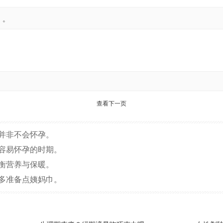
。。
查看下一页
并非不会怀孕。
容易怀孕的时期。
衡营养与保暖。
多准备点姨妈巾。