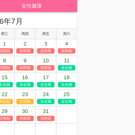
女性健康
26年7月
周三
周四
周五
周六
1
2
3
4
排卵期
排卵期
排卵期
排卵期
8
9
10
11
排卵期
排卵期
排卵期
安全期
15
16
17
18
安全期
安全期
安全期
安全期
22
23
24
25
月经期
月经期
安全期
安全期
29
30
31
排卵期
排卵期
排卵期