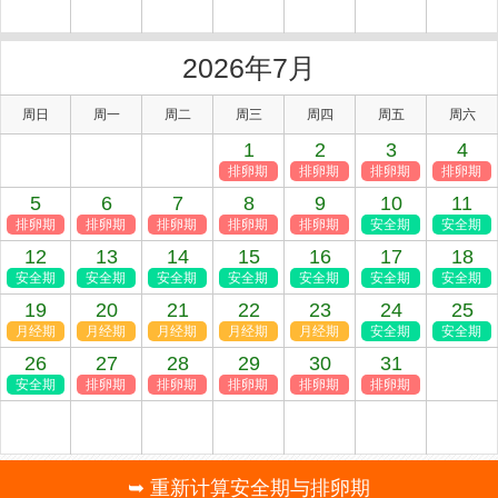
2026年7月
周日
周一
周二
周三
周四
周五
周六
1
2
3
4
排卵期
排卵期
排卵期
排卵期
5
6
7
8
9
10
11
排卵期
排卵期
排卵期
排卵期
排卵期
安全期
安全期
12
13
14
15
16
17
18
安全期
安全期
安全期
安全期
安全期
安全期
安全期
19
20
21
22
23
24
25
月经期
月经期
月经期
月经期
月经期
安全期
安全期
26
27
28
29
30
31
安全期
排卵期
排卵期
排卵期
排卵期
排卵期
➥ 重新计算安全期与排卵期