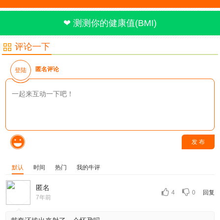
❤ 测测你的健康值(BMI)
评论一下
匿名评论
登陆
发 布
默认
时间
热门
我的牛评
匿名
4
0
回复
7年前