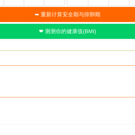
➥ 重新计算安全期与排卵期
❤ 测测你的健康值(BMI)