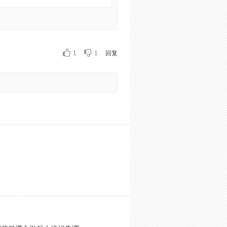
1
1
回复