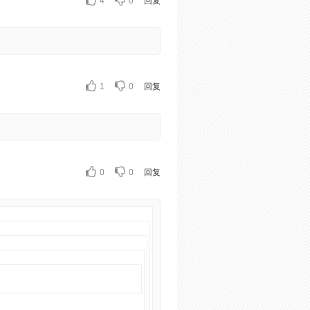
4
0
回复
1
0
回复
0
0
回复