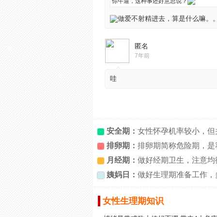
你牛逼，这种事还好意思说？
做爱不射精进去，算是什么嘛。
匿名
7年前
哇
安全期：
女性怀孕机率较小，但
排卵期：
排卵期简称危险期，是
月经期：
做好经期卫生，注意均
姨妈日：
做好生理期准备工作，
女性生理期知识