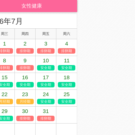
女性健康
26年7月
周三
周四
周五
周六
1
2
3
4
排卵期
排卵期
排卵期
排卵期
8
9
10
11
排卵期
排卵期
安全期
安全期
15
16
17
18
安全期
安全期
安全期
安全期
22
23
24
25
月经期
月经期
安全期
安全期
29
30
31
安全期
排卵期
排卵期