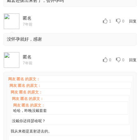
戴套还拔出来射了，会怀孕吗
匿名
1
0
回复
7年前
没怀孕就好，感谢
匿名
0
0
回复
7年前
网友 匿名 的原文：
网友 匿名 的原文：
网友 匿名 的原文：
网友 匿名 的原文：
网友 匿名 的原文：
哈哈，昨晚没戴套套
没戴你还得瑟啥呢？
我从来都是直射进去的。