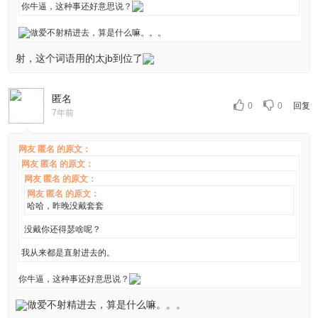
你牛逼，这种事还好意思说？
做爱不射精进去，算是什么嘛。。。
射，这个词语用的太jb到位了
匿名
0
0
回复
7年前
网友 匿名 的原文：
网友 匿名 的原文：
网友 匿名 的原文：
网友 匿名 的原文：
哈哈，昨晚没戴套套
没戴你还得瑟啥呢？
我从来都是直射进去的。
你牛逼，这种事还好意思说？
做爱不射精进去，算是什么嘛。。。