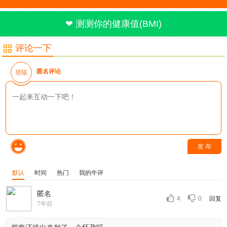
❤ 测测你的健康值(BMI)
评论一下
匿名评论
登陆
发 布
默认
时间
热门
我的牛评
匿名
4
0
回复
7年前