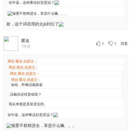
你牛逼，这种事还好意思说？
做爱不射精进去，算是什么嘛。。。
射，这个词语用的太jb到位了
匿名
0
0
回复
7年前
网友 匿名 的原文：
网友 匿名 的原文：
网友 匿名 的原文：
网友 匿名 的原文：
哈哈，昨晚没戴套套
没戴你还得瑟啥呢？
我从来都是直射进去的。
你牛逼，这种事还好意思说？
做爱不射精进去，算是什么嘛。。。