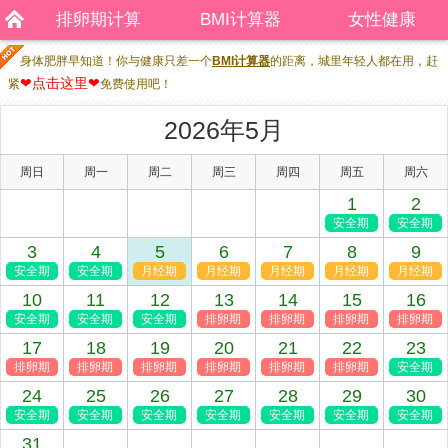
排卵期计算
BMI计算器
女性健康
身体肥胖早知道！你与健康只差一个
BMI计算器
的距离，城里年轻人都在用，赶
❤点击这里❤
紧
免费使用吧！
2026年5月
周日
周一
周二
周三
周四
周五
周六
1
2
安全期
安全期
3
4
5
6
7
8
9
安全期
安全期
月经期
月经期
月经期
月经期
月经期
10
11
12
13
14
15
16
安全期
安全期
安全期
排卵期
排卵期
排卵期
排卵期
17
18
19
20
21
22
23
排卵期
排卵期
排卵期
排卵期
排卵期
排卵期
安全期
24
25
26
27
28
29
30
安全期
安全期
安全期
安全期
安全期
安全期
安全期
31