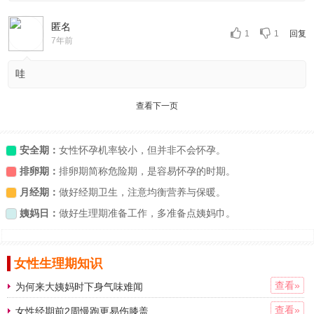
匿名
1
1
回复
7年前
哇
查看下一页
安全期：
女性怀孕机率较小，但并非不会怀孕。
排卵期：
排卵期简称危险期，是容易怀孕的时期。
月经期：
做好经期卫生，注意均衡营养与保暖。
姨妈日：
做好生理期准备工作，多准备点姨妈巾。
女性生理期知识
查看»
为何来大姨妈时下身气味难闻
查看»
女性经期前2周慢跑更易伤膝盖