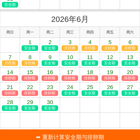
安全期
2026年6月
周日
周一
周二
周三
周四
周五
周六
1
2
3
4
5
6
安全期
安全期
月经期
月经期
月经期
月经期
7
8
9
10
11
12
13
月经期
月经期
安全期
安全期
安全期
安全期
安全期
14
15
16
17
18
19
20
排卵期
排卵期
排卵期
排卵期
排卵期
排卵期
排卵期
21
22
23
24
25
26
27
排卵期
排卵期
排卵期
安全期
安全期
安全期
安全期
28
29
30
安全期
安全期
安全期
➥ 重新计算安全期与排卵期