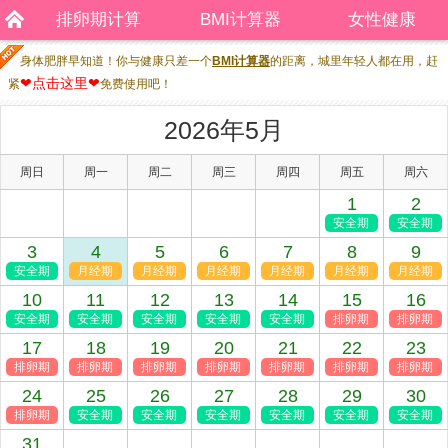
排卵期计算
BMI计算器
女性健康
身体肥胖早知道！你与健康只差一个
BMI计算器
的距离，城里年轻人都在用，赶
❤点击这里❤
紧
免费使用吧！
2026年5月
周日
周一
周二
周三
周四
周五
周六
1
2
安全期
安全期
3
4
5
6
7
8
9
安全期
月经期
月经期
月经期
月经期
月经期
月经期
10
11
12
13
14
15
16
安全期
安全期
安全期
安全期
安全期
排卵期
排卵期
17
18
19
20
21
22
23
排卵期
排卵期
排卵期
排卵期
排卵期
排卵期
排卵期
24
25
26
27
28
29
30
排卵期
安全期
安全期
安全期
安全期
安全期
安全期
31